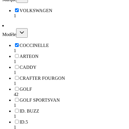
VOLKSWAGEN
1
Modèle
COCCINELLE
1
ARTEON
1
CADDY
1
CRAFTER FOURGON
1
GOLF
42
GOLF SPORTSVAN
1
ID. BUZZ
1
ID.5
1