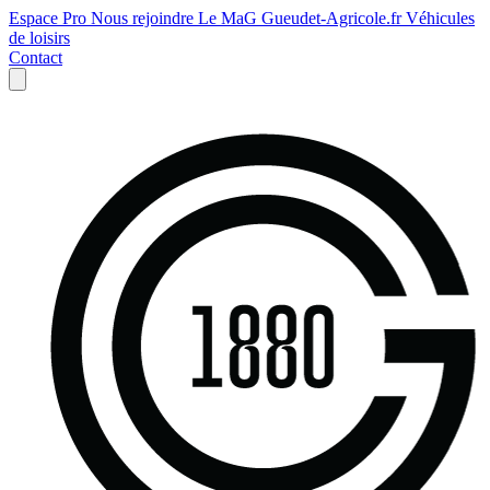
Espace Pro
Nous rejoindre
Le MaG
Gueudet-Agricole.fr
Véhicules
de loisirs
Contact