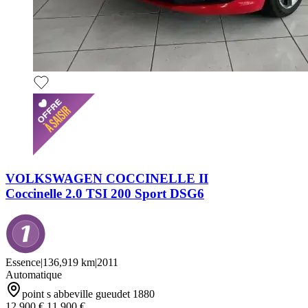
VOLKSWAGEN COCCINELLE II
Coccinelle 2.0 TSI 200 Sport DSG6
Essence
|
136,919 km
|
2011
Automatique
point s abbeville gueudet 1880
12,900 €
11,900 €