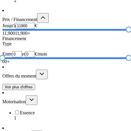
2
Prix / Financement
Jusqu'à
€
11,900
11,900+
Financement
Type
Entre
et
€/mois
0
0+
Offres du moment
Voir plus d'offres
Motorisation
Essence
1