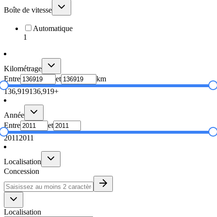
Boîte de vitesse
Automatique
1
Kilométrage
Entre
et
km
136,919
136,919+
Année
Entre
et
2011
2011
Localisation
Concession
Localisation