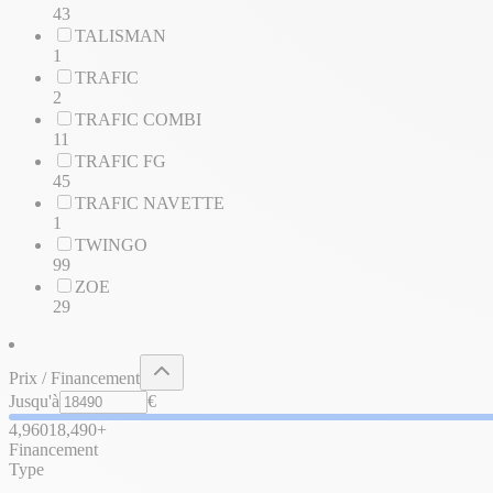
43
TALISMAN
1
TRAFIC
2
TRAFIC COMBI
11
TRAFIC FG
45
TRAFIC NAVETTE
1
TWINGO
99
ZOE
29
Prix / Financement
Jusqu'à
€
4,960
18,490+
Financement
Type