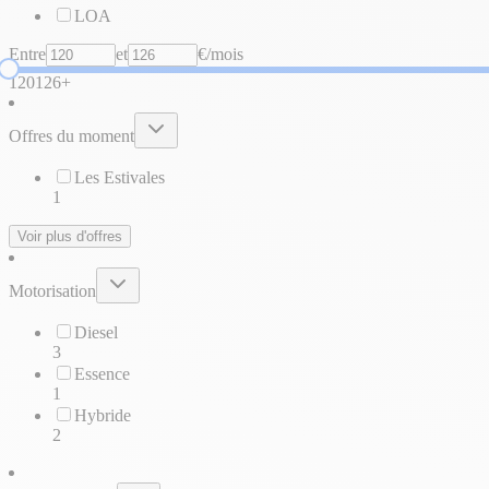
LOA
Entre
et
€/mois
120
126+
Offres du moment
Les Estivales
1
Voir plus d'offres
Motorisation
Diesel
3
Essence
1
Hybride
2