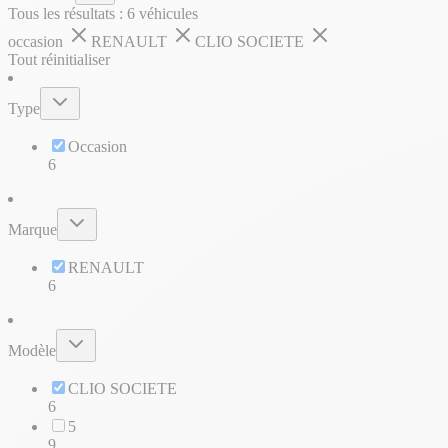
Tous les résultats :
6
véhicules
occasion
RENAULT
CLIO SOCIETE
Tout réinitialiser
Type
Occasion
6
Marque
RENAULT
6
Modèle
CLIO SOCIETE
6
5
9