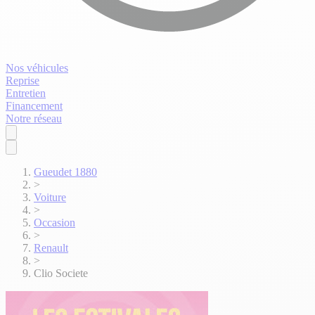
Nos véhicules
Reprise
Entretien
Financement
Notre réseau
Gueudet 1880
>
Voiture
>
Occasion
>
Renault
>
Clio Societe