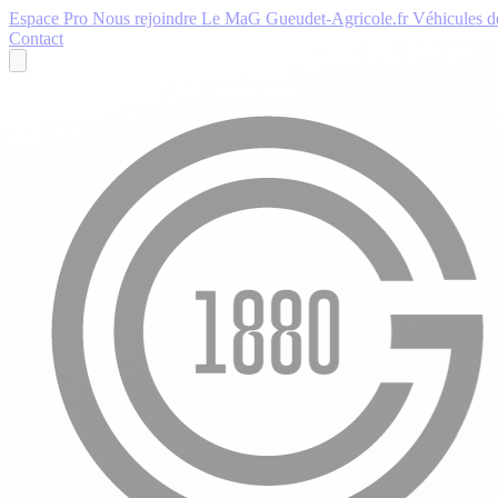
Espace Pro
Nous rejoindre
Le MaG
Gueudet-Agricole.fr
Véhicules de
Contact