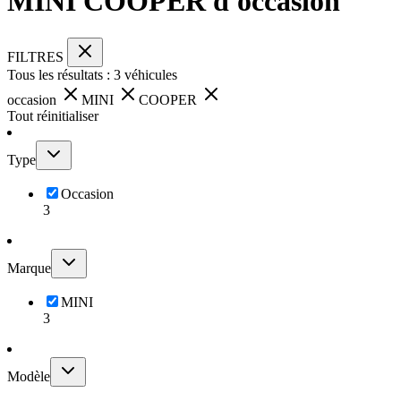
MINI COOPER d'occasion
FILTRES
Tous les résultats :
3
véhicules
occasion
MINI
COOPER
Tout réinitialiser
Type
Occasion
3
Marque
MINI
3
Modèle