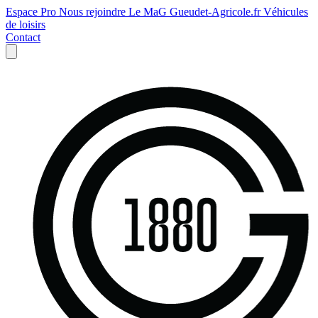
Espace Pro
Nous rejoindre
Le MaG
Gueudet-Agricole.fr
Véhicules
de loisirs
Contact