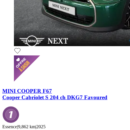
MINI COOPER F67
Cooper Cabriolet S 204 ch DKG7 Favoured
Essence
|
9,862 km
|
2025