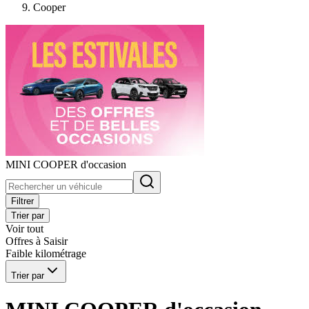
Cooper
MINI COOPER d'occasion
Filtrer
Trier par
Voir tout
Offres à Saisir
Faible kilométrage
Trier par