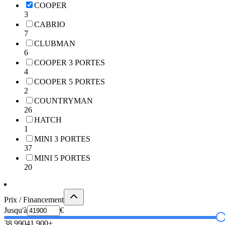
COOPER
3
CABRIO
7
CLUBMAN
6
COOPER 3 PORTES
4
COOPER 5 PORTES
2
COUNTRYMAN
26
HATCH
1
MINI 3 PORTES
37
MINI 5 PORTES
20
Prix / Financement
Jusqu'à
€
38,990
41,900+