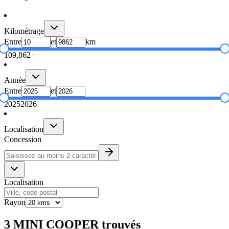
Kilométrage
Entre
et
km
10
9,862+
Année
Entre
et
2025
2026
Localisation
Concession
Localisation
Rayon
3 MINI COOPER trouvés