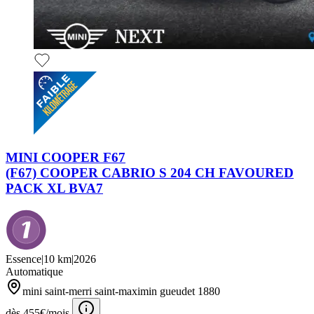
MINI COOPER F67
(F67) COOPER CABRIO S 204 CH FAVOURED
PACK XL BVA7
Essence
|
10 km
|
2026
Automatique
mini saint-merri saint-maximin gueudet 1880
dès 455€/mois