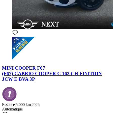
MINI COOPER F67
(F67) CABRIO COOPER C 163 CH FINITION
JCW E BVA 3P
Essence
|
5,000 km
|
2026
Automatique