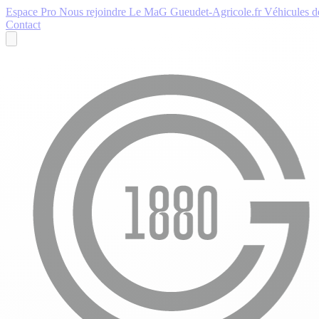
Espace Pro
Nous rejoindre
Le MaG
Gueudet-Agricole.fr
Véhicules de
Contact