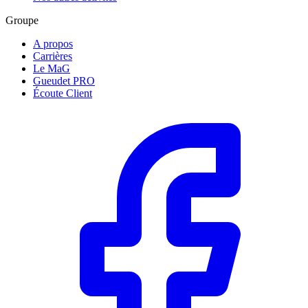
Groupe
A propos
Carrières
Le MaG
Gueudet PRO
Écoute Client