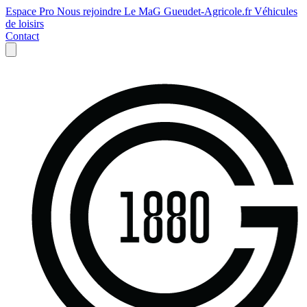
Espace Pro
Nous rejoindre
Le MaG
Gueudet-Agricole.fr
Véhicules
de loisirs
Contact