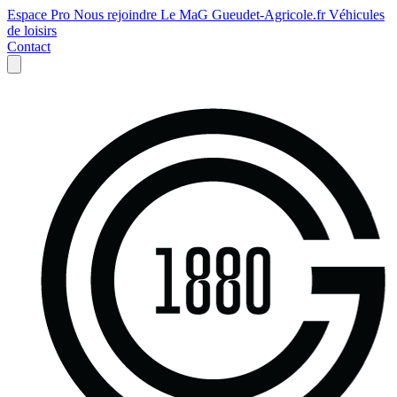
Espace Pro
Nous rejoindre
Le MaG
Gueudet-Agricole.fr
Véhicules
de loisirs
Contact