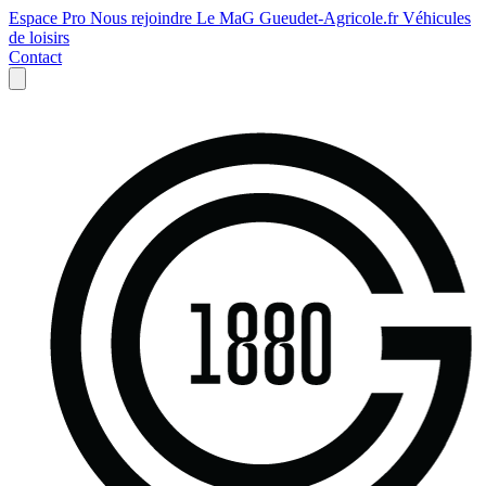
Espace Pro
Nous rejoindre
Le MaG
Gueudet-Agricole.fr
Véhicules
de loisirs
Contact