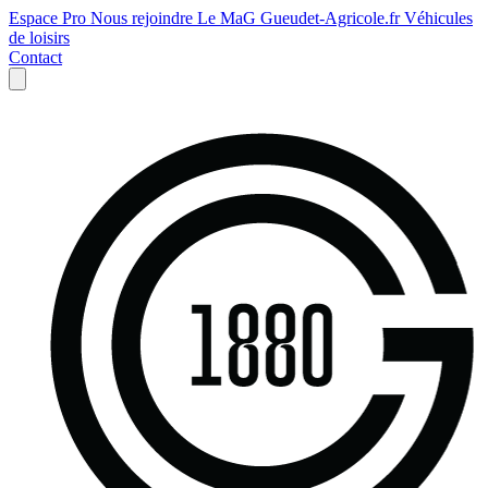
Espace Pro
Nous rejoindre
Le MaG
Gueudet-Agricole.fr
Véhicules
de loisirs
Contact