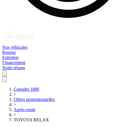
Nos véhicules
Reprise
Entretien
Financement
Notre réseau
Gueudet 1880
>
Offres promotionnelles
>
Après-vente
>
TOYOTA RELAX