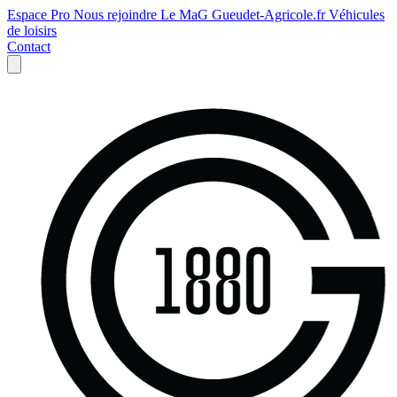
Espace Pro
Nous rejoindre
Le MaG
Gueudet-Agricole.fr
Véhicules
de loisirs
Contact