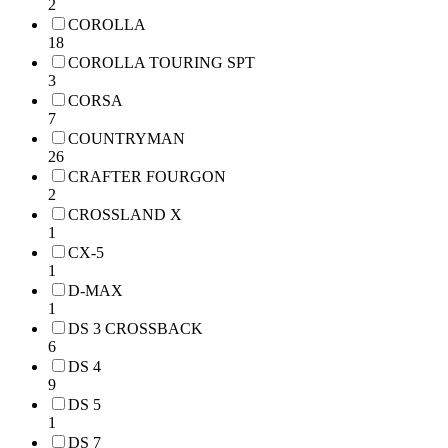
2
COROLLA
18
COROLLA TOURING SPT
3
CORSA
7
COUNTRYMAN
26
CRAFTER FOURGON
2
CROSSLAND X
1
CX-5
1
D-MAX
1
DS 3 CROSSBACK
6
DS 4
9
DS 5
1
DS 7