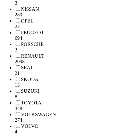
3
NISSAN
289
OPEL
23
PEUGEOT
694
PORSCHE
3
RENAULT
2098
SEAT
21
SKODA
13
SUZUKI
8
TOYOTA
348
VOLKSWAGEN
274
VOLVO
4