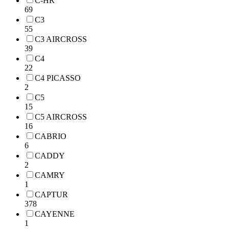
C-HR
69
C3
55
C3 AIRCROSS
39
C4
22
C4 PICASSO
2
C5
15
C5 AIRCROSS
16
CABRIO
6
CADDY
2
CAMRY
1
CAPTUR
378
CAYENNE
1