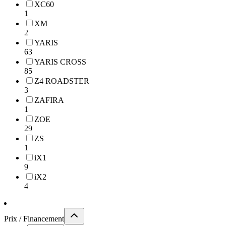
XC60
1
XM
2
YARIS
63
YARIS CROSS
85
Z4 ROADSTER
3
ZAFIRA
1
ZOE
29
ZS
1
iX1
9
iX2
4
Prix / Financement