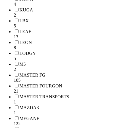
4
KUGA
2
LBX
5
LEAF
13
LEON
8
LODGY
5
M5
2
MASTER FG
105
MASTER FOURGON
21
MASTER TRANSPORTS
1
MAZDA3
1
MEGANE
122