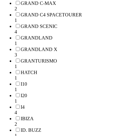
GRAND C-MAX
2
GRAND C4 SPACETOURER
1
GRAND SCENIC
4
GRANDLAND
1
GRANDLAND X
3
GRANTURISMO
1
HATCH
1
I10
1
I20
1
I4
4
IBIZA
2
ID. BUZZ
1