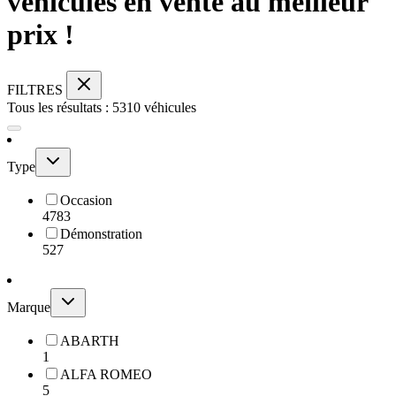
véhicules en vente au meilleur
prix !
FILTRES
Tous les résultats :
5310
véhicules
Type
Occasion
4783
Démonstration
527
Marque
ABARTH
1
ALFA ROMEO
5