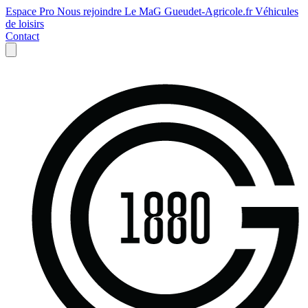
Espace Pro
Nous rejoindre
Le MaG
Gueudet-Agricole.fr
Véhicules
de loisirs
Contact