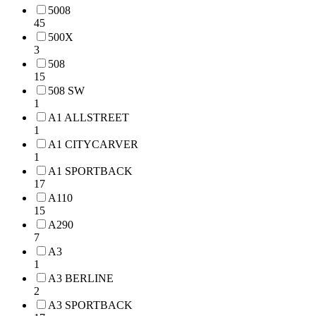
5008
45
500X
3
508
15
508 SW
1
A1 ALLSTREET
1
A1 CITYCARVER
1
A1 SPORTBACK
17
A110
15
A290
7
A3
1
A3 BERLINE
2
A3 SPORTBACK