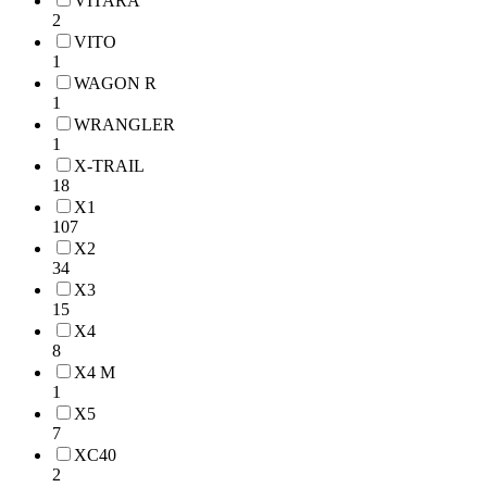
VITARA
2
VITO
1
WAGON R
1
WRANGLER
1
X-TRAIL
18
X1
107
X2
34
X3
15
X4
8
X4 M
1
X5
7
XC40
2