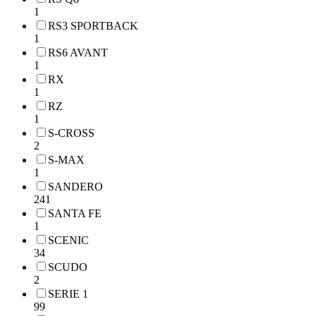
1
RS3 SPORTBACK
1
RS6 AVANT
1
RX
1
RZ
1
S-CROSS
2
S-MAX
1
SANDERO
241
SANTA FE
1
SCENIC
34
SCUDO
2
SERIE 1
99