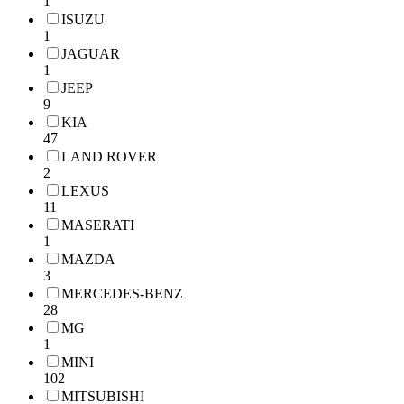
1
ISUZU
1
JAGUAR
1
JEEP
9
KIA
47
LAND ROVER
2
LEXUS
11
MASERATI
1
MAZDA
3
MERCEDES-BENZ
28
MG
1
MINI
102
MITSUBISHI