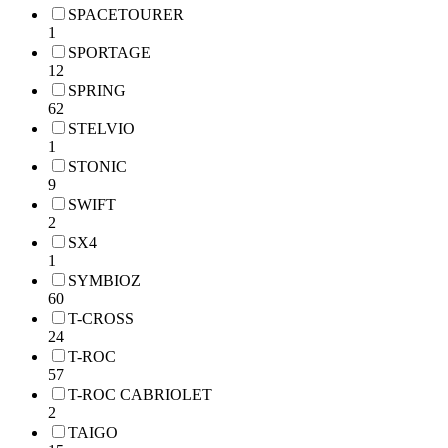
SPACETOURER
1
SPORTAGE
12
SPRING
62
STELVIO
1
STONIC
9
SWIFT
2
SX4
1
SYMBIOZ
60
T-CROSS
24
T-ROC
57
T-ROC CABRIOLET
2
TAIGO