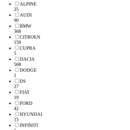
ALPINE
25
AUDI
90
BMW
368
CITROEN
159
CUPRA
5
DACIA
568
DODGE
1
DS
27
FIAT
19
FORD
42
HYUNDAI
15
INFINITI