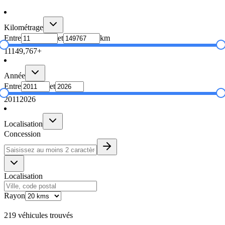
Kilométrage
Entre
et
km
11
149,767+
Année
Entre
et
2011
2026
Localisation
Concession
Localisation
Rayon
219 véhicules trouvés