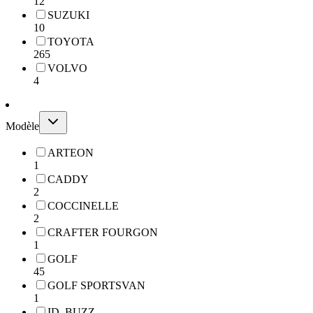
12
SUZUKI
10
TOYOTA
265
VOLVO
4
Modèle
ARTEON
1
CADDY
2
COCCINELLE
2
CRAFTER FOURGON
1
GOLF
45
GOLF SPORTSVAN
1
ID. BUZZ