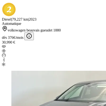
Diesel
|
79,227 km
|
2023
Automatique
volkswagen beauvais gueudet 1880
dès 376€/mois
30,990 €