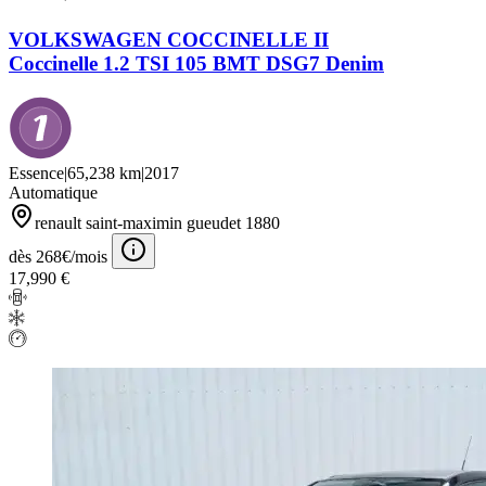
VOLKSWAGEN COCCINELLE II
Coccinelle 1.2 TSI 105 BMT DSG7 Denim
Essence
|
65,238 km
|
2017
Automatique
renault saint-maximin gueudet 1880
dès 268€/mois
17,990 €