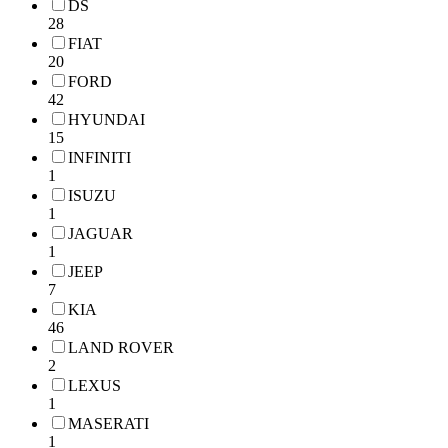
DS
28
FIAT
20
FORD
42
HYUNDAI
15
INFINITI
1
ISUZU
1
JAGUAR
1
JEEP
7
KIA
46
LAND ROVER
2
LEXUS
1
MASERATI
1