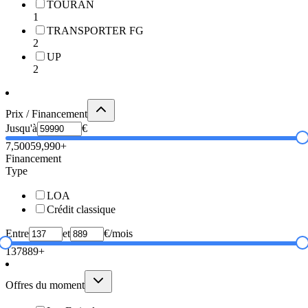
TOURAN
1
TRANSPORTER FG
2
UP
2
Prix / Financement
Jusqu'à
€
7,500
59,990+
Financement
Type
LOA
Crédit classique
Entre
et
€/mois
137
889+
Offres du moment