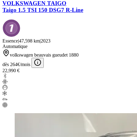
VOLKSWAGEN TAIGO
Taigo 1.5 TSI 150 DSG7 R-Line
Essence
|
47,598 km
|
2023
Automatique
volkswagen beauvais gueudet 1880
dès 264€/mois
22,990 €