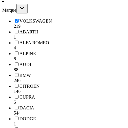
Marque
VOLKSWAGEN
219
ABARTH
1
ALFA ROMEO
4
ALPINE
8
AUDI
88
BMW
246
CITROEN
146
CUPRA
5
DACIA
544
DODGE
1