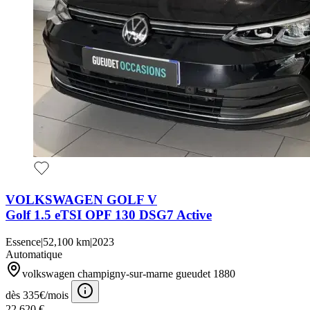
VOLKSWAGEN GOLF V
Golf 1.5 eTSI OPF 130 DSG7 Active
Essence
|
52,100 km
|
2023
Automatique
volkswagen champigny-sur-marne gueudet 1880
dès 335€/mois
22,620 €