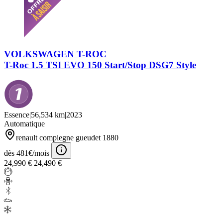
VOLKSWAGEN T-ROC
T-Roc 1.5 TSI EVO 150 Start/Stop DSG7 Style
Essence
|
56,534 km
|
2023
Automatique
renault compiegne gueudet 1880
dès 481€/mois
24,990 €
24,490 €