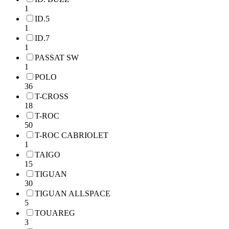
1
ID.5
1
ID.7
1
PASSAT SW
1
POLO
36
T-CROSS
18
T-ROC
50
T-ROC CABRIOLET
1
TAIGO
15
TIGUAN
30
TIGUAN ALLSPACE
5
TOUAREG
3