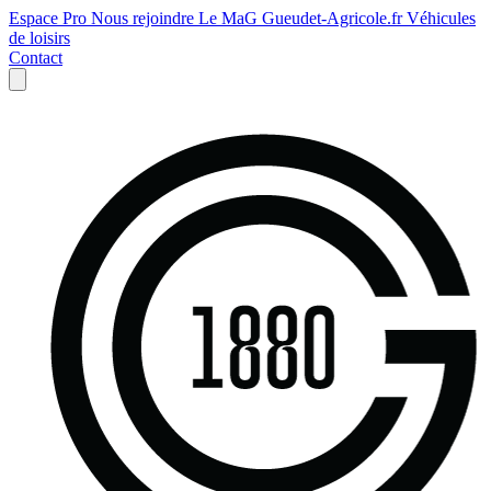
Espace Pro
Nous rejoindre
Le MaG
Gueudet-Agricole.fr
Véhicules
de loisirs
Contact