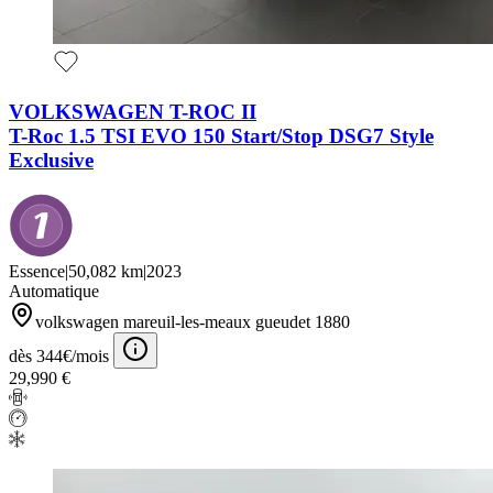
VOLKSWAGEN T-ROC II
T-Roc 1.5 TSI EVO 150 Start/Stop DSG7 Style
Exclusive
Essence
|
50,082 km
|
2023
Automatique
volkswagen mareuil-les-meaux gueudet 1880
dès 344€/mois
29,990 €