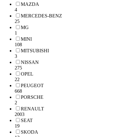
MAZDA
4
MERCEDES-BENZ
25
MG
1
MINI
108
MITSUBISHI
3
NISSAN
275
OPEL
22
PEUGEOT
668
PORSCHE
2
RENAULT
2003
SEAT
19
SKODA