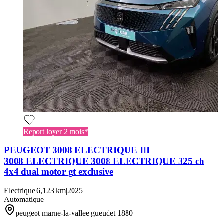
Report loyer 2 mois*
PEUGEOT 3008 ELECTRIQUE III
3008 ELECTRIQUE 3008 ELECTRIQUE 325 ch
4x4 dual motor gt exclusive
Electrique
|
6,123 km
|
2025
Automatique
peugeot marne-la-vallee gueudet 1880