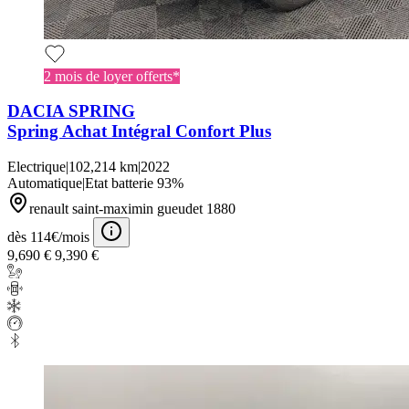
2 mois de loyer offerts*
DACIA SPRING
Spring Achat Intégral Confort Plus
Electrique
|
102,214 km
|
2022
Automatique
|
Etat batterie 93%
renault saint-maximin gueudet 1880
dès 114€/mois
9,690 €
9,390 €