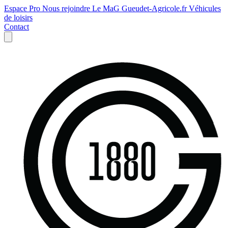
Espace Pro
Nous rejoindre
Le MaG
Gueudet-Agricole.fr
Véhicules
de loisirs
Contact