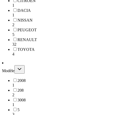
CITROEN
1
DACIA
1
NISSAN
2
PEUGEOT
5
RENAULT
32
TOYOTA
4
Modèle
2008
1
208
2
3008
1
5
3