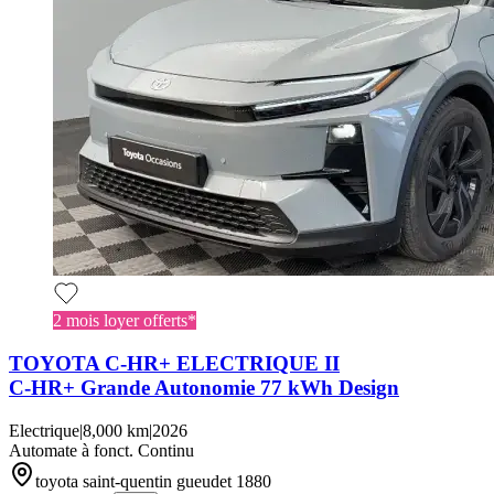
2 mois loyer offerts*
TOYOTA C-HR+ ELECTRIQUE II
C-HR+ Grande Autonomie 77 kWh Design
Electrique
|
8,000 km
|
2026
Automate à fonct. Continu
toyota saint-quentin gueudet 1880