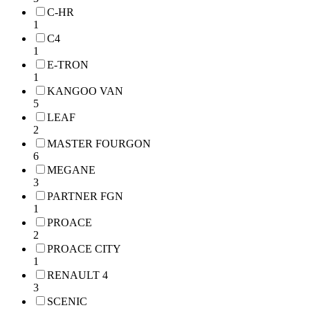
C-HR
1
C4
1
E-TRON
1
KANGOO VAN
5
LEAF
2
MASTER FOURGON
6
MEGANE
3
PARTNER FGN
1
PROACE
2
PROACE CITY
1
RENAULT 4
3
SCENIC