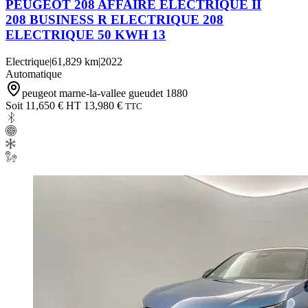
PEUGEOT 208 AFFAIRE ELECTRIQUE II
208 BUSINESS R ELECTRIQUE 208
ELECTRIQUE 50 KWH 13
Electrique
|
61,829 km
|
2022
Automatique
peugeot marne-la-vallee gueudet 1880
Soit 11,650 € HT
13,980 €
TTC