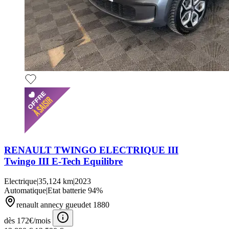
RENAULT TWINGO ELECTRIQUE III
Twingo III E-Tech Equilibre
Electrique
|
35,124 km
|
2023
Automatique
|
Etat batterie 94%
renault annecy gueudet 1880
dès 172€/mois