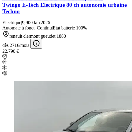
Twingo E-Tech Electrique 80 ch autonomie urbaine
Techno
Electrique
|
9,900 km
|
2026
Automate à fonct. Continu
|
Etat batterie 100%
renault clermont gueudet 1880
dès 271€/mois
22,790 €