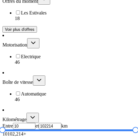
Offres du moment
Les Estivales
18
Voir plus d'offres
Motorisation
Electrique
46
Boîte de vitesse
Automatique
46
Kilométrage
Entre
et
km
10
102,214+