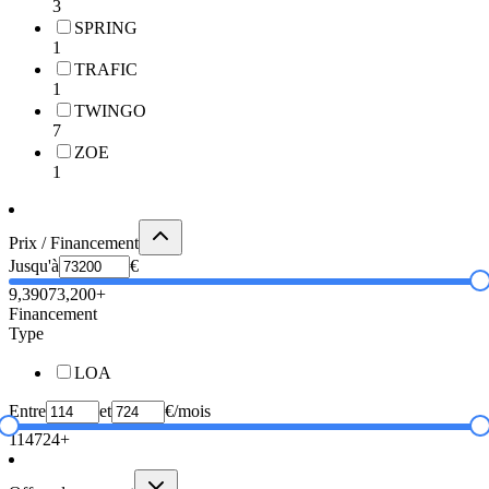
3
SPRING
1
TRAFIC
1
TWINGO
7
ZOE
1
Prix / Financement
Jusqu'à
€
9,390
73,200+
Financement
Type
LOA
Entre
et
€/mois
114
724+