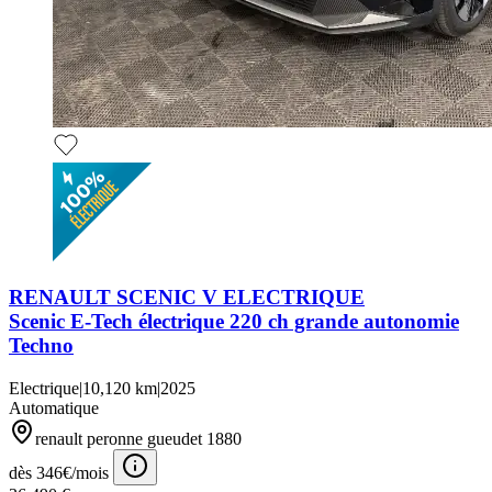
RENAULT SCENIC V ELECTRIQUE
Scenic E-Tech électrique 220 ch grande autonomie
Techno
Electrique
|
10,120 km
|
2025
Automatique
renault peronne gueudet 1880
dès 346€/mois