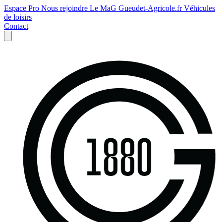
Espace Pro
Nous rejoindre
Le MaG
Gueudet-Agricole.fr
Véhicules
de loisirs
Contact