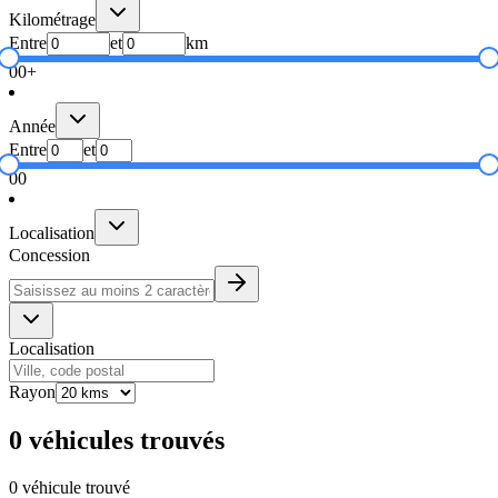
Kilométrage
Entre
et
km
0
0+
Année
Entre
et
0
0
Localisation
Concession
Localisation
Rayon
0 véhicules trouvés
0 véhicule trouvé