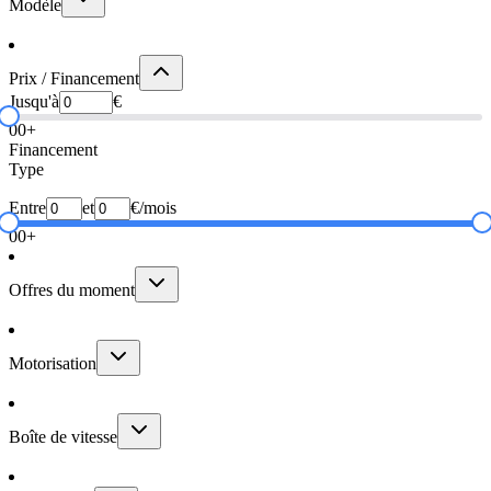
Modèle
Prix / Financement
Jusqu'à
€
0
0+
Financement
Type
Entre
et
€/mois
0
0+
Offres du moment
Motorisation
Boîte de vitesse