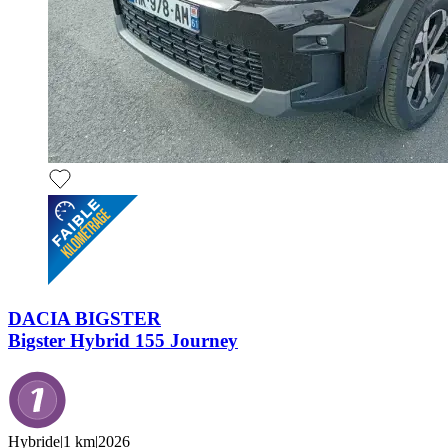
DACIA BIGSTER
Bigster Hybrid 155 Journey
Hybride
|
1 km
|
2026