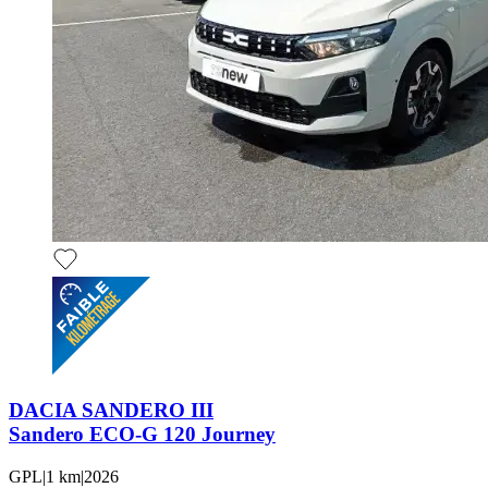
DACIA SANDERO III
Sandero ECO-G 120 Journey
GPL
|
1 km
|
2026