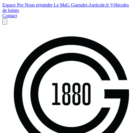
Espace Pro
Nous rejoindre
Le MaG
Gueudet-Agricole.fr
Véhicules
de loisirs
Contact