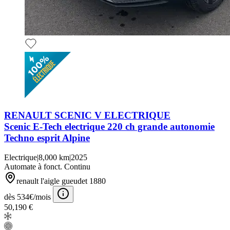
RENAULT SCENIC V ELECTRIQUE
Scenic E-Tech electrique 220 ch grande autonomie
Techno esprit Alpine
Electrique
|
8,000 km
|
2025
Automate à fonct. Continu
renault l'aigle gueudet 1880
dès 534€/mois
50,190 €