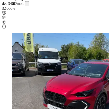
dès 346€/mois
32 000 €