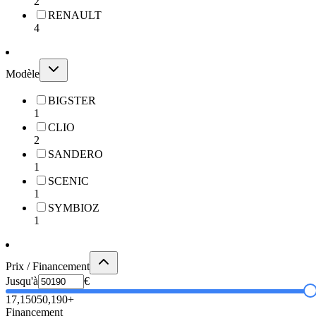
2
RENAULT
4
Modèle
BIGSTER
1
CLIO
2
SANDERO
1
SCENIC
1
SYMBIOZ
1
Prix / Financement
Jusqu'à
€
17,150
50,190+
Financement