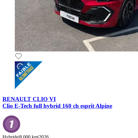
RENAULT CLIO VI
Clio E-Tech full hybrid 160 ch esprit Alpine
Hybride
|
8,000 km
|
2026