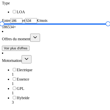
Type
LOA
Entre
et
€/mois
186
534+
Offres du moment
Voir plus d'offres
Motorisation
Electrique
1
Essence
1
GPL
1
Hybride
3