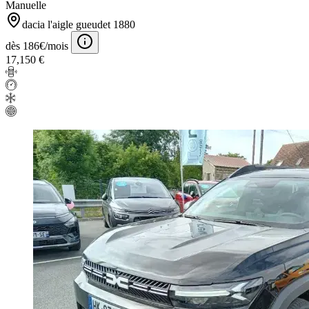
Manuelle
dacia l'aigle gueudet 1880
dès 186€/mois
17,150 €