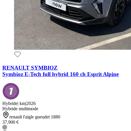
RENAULT SYMBIOZ
Symbioz E-Tech full hybrid 160 ch Esprit Alpine
Hybride
|
km
|
2026
Hybride multimode
renault l'aigle gueudet 1880
37,900 €