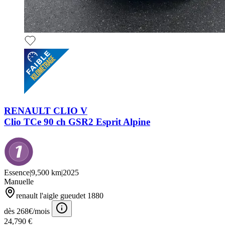
RENAULT CLIO V
Clio TCe 90 ch GSR2 Esprit Alpine
Essence
|
9,500 km
|
2025
Manuelle
renault l'aigle gueudet 1880
dès 268€/mois
24,790 €