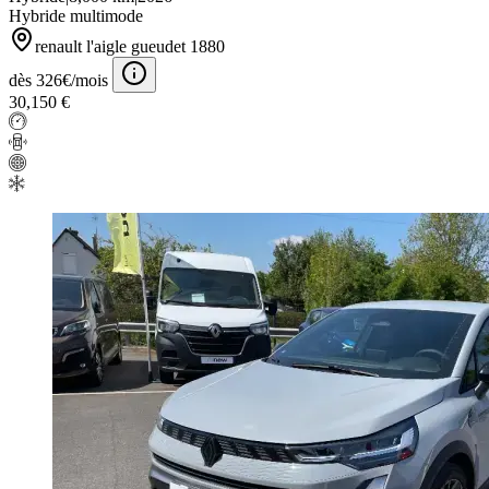
Hybride multimode
renault l'aigle gueudet 1880
dès 326€/mois
30,150 €