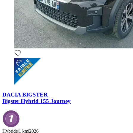
DACIA BIGSTER
Bigster Hybrid 155 Journey
Hybride
|
1 km
|
2026