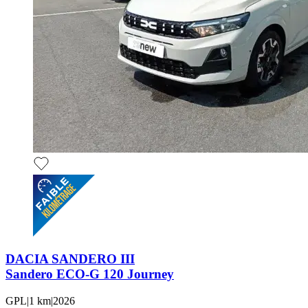
DACIA SANDERO III
Sandero ECO-G 120 Journey
GPL
|
1 km
|
2026