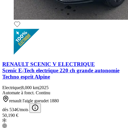
RENAULT SCENIC V ELECTRIQUE
Scenic E-Tech electrique 220 ch grande autonomie
Techno esprit Alpine
Electrique
|
8,000 km
|
2025
Automate à fonct. Continu
renault l'aigle gueudet 1880
dès 534€/mois
50,190 €