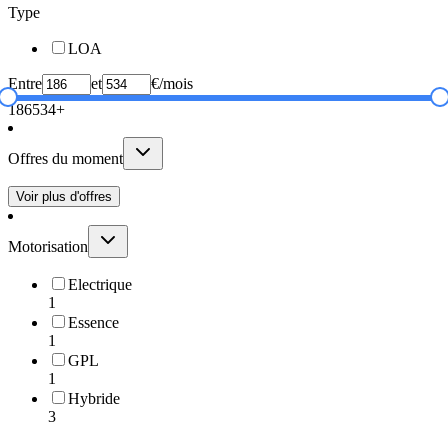
Type
LOA
Entre
et
€/mois
186
534+
Offres du moment
Voir plus d'offres
Motorisation
Electrique
1
Essence
1
GPL
1
Hybride
3