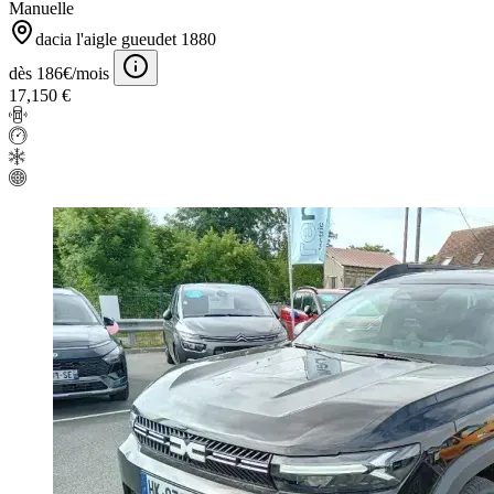
Manuelle
dacia l'aigle gueudet 1880
dès 186€/mois
17,150 €