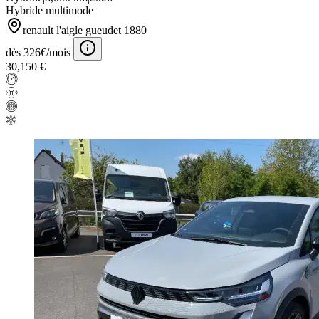
Hybride multimode
renault l'aigle gueudet 1880
dès 326€/mois
30,150 €