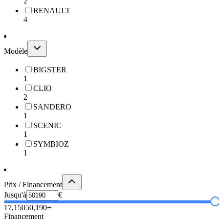
2
RENAULT
4
Modèle
BIGSTER
1
CLIO
2
SANDERO
1
SCENIC
1
SYMBIOZ
1
Prix / Financement
Jusqu'à
€
17,150
50,190+
Financement