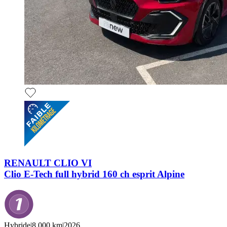
RENAULT CLIO VI
Clio E-Tech full hybrid 160 ch esprit Alpine
Hybride
|
8,000 km
|
2026