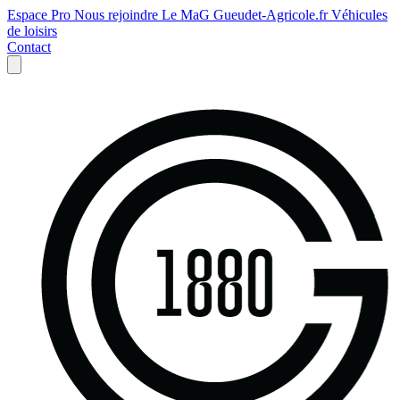
Espace Pro
Nous rejoindre
Le MaG
Gueudet-Agricole.fr
Véhicules
de loisirs
Contact