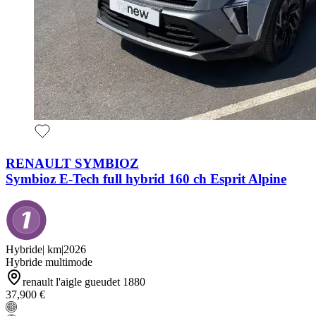
RENAULT SYMBIOZ
Symbioz E-Tech full hybrid 160 ch Esprit Alpine
Hybride
|
km
|
2026
Hybride multimode
renault l'aigle gueudet 1880
37,900 €