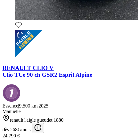
RENAULT CLIO V
Clio TCe 90 ch GSR2 Esprit Alpine
Essence
|
9,500 km
|
2025
Manuelle
renault l'aigle gueudet 1880
dès 268€/mois
24,790 €