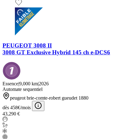
PEUGEOT 3008 II
3008 GT Exclusive Hybrid 145 ch e-DCS6
Essence
|
9,000 km
|
2026
Automate sequentiel
peugeot brie-comte-robert gueudet 1880
dès 458€/mois
43,290 €