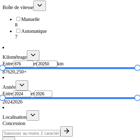
Boîte de vitesse
Manuelle
8
Automatique
7
Kilométrage
Entre
et
km
876
20,250+
Année
Entre
et
2024
2026
Localisation
Concession