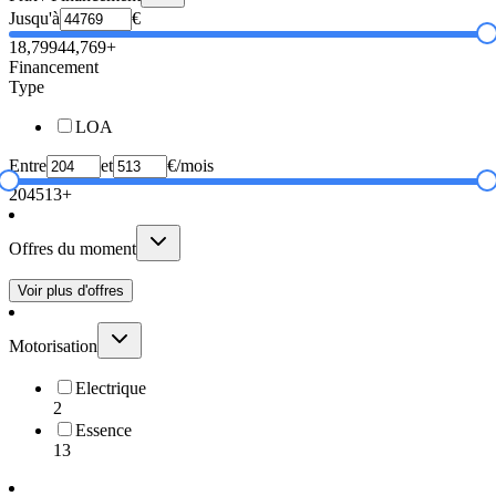
Jusqu'à
€
18,799
44,769+
Financement
Type
LOA
Entre
et
€/mois
204
513+
Offres du moment
Voir plus d'offres
Motorisation
Electrique
2
Essence
13