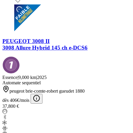
PEUGEOT 3008 II
3008 Allure Hybrid 145 ch e-DCS6
Essence
|
9,000 km
|
2025
Automate sequentiel
peugeot brie-comte-robert gueudet 1880
dès 406€/mois
37,800 €