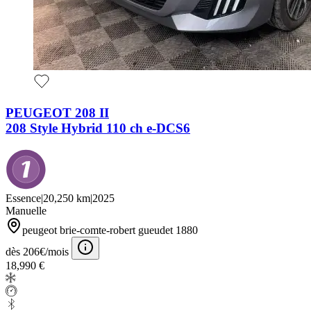
PEUGEOT 208 II
208 Style Hybrid 110 ch e-DCS6
Essence
|
20,250 km
|
2025
Manuelle
peugeot brie-comte-robert gueudet 1880
dès 206€/mois
18,990 €