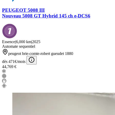
PEUGEOT 5008 III
Nouveau 5008 GT Hybrid 145 ch e-DCS6
Essence
|
6,000 km
|
2025
Automate sequentiel
peugeot brie-comte-robert gueudet 1880
dès 471€/mois
44,769 €