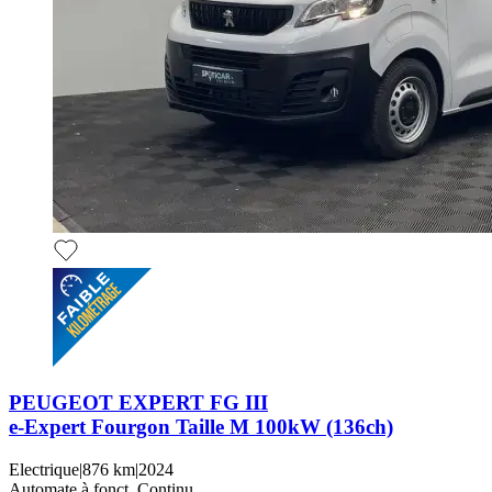
PEUGEOT EXPERT FG III
e-Expert Fourgon Taille M 100kW (136ch)
Electrique
|
876 km
|
2024
Automate à fonct. Continu