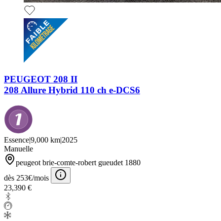
PEUGEOT 208 II
208 Allure Hybrid 110 ch e-DCS6
Essence
|
9,000 km
|
2025
Manuelle
peugeot brie-comte-robert gueudet 1880
dès 253€/mois
23,390 €