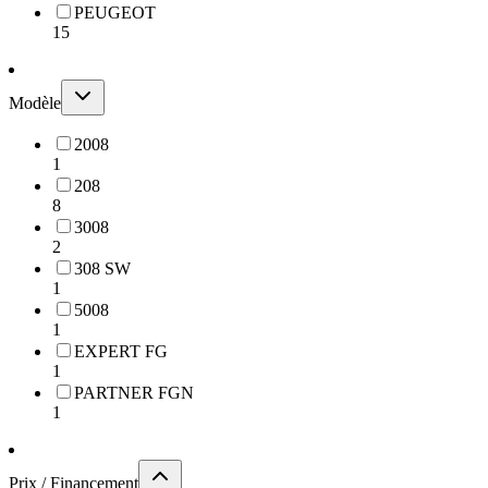
PEUGEOT
15
Modèle
2008
1
208
8
3008
2
308 SW
1
5008
1
EXPERT FG
1
PARTNER FGN
1
Prix / Financement