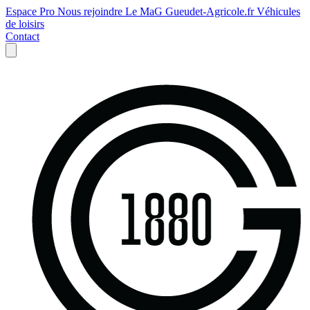
Espace Pro
Nous rejoindre
Le MaG
Gueudet-Agricole.fr
Véhicules
de loisirs
Contact