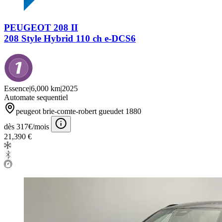
PEUGEOT 208 II
208 Style Hybrid 110 ch e-DCS6
Essence
|
6,000 km
|
2025
Automate sequentiel
peugeot brie-comte-robert gueudet 1880
dès 317€/mois
21,390 €