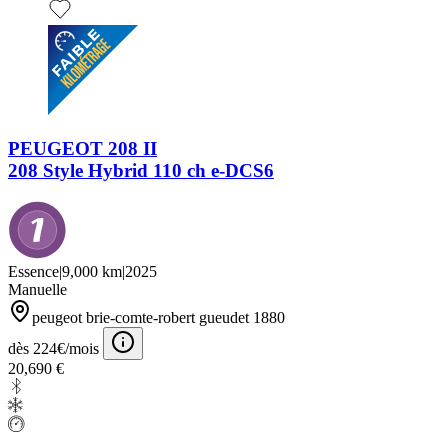
PEUGEOT 208 II
208 Style Hybrid 110 ch e-DCS6
Essence
|
9,000 km
|
2025
Manuelle
peugeot brie-comte-robert gueudet 1880
dès 224€/mois
20,690 €