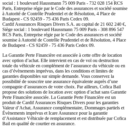
social :
1 boulevard Haussmann 75 009 Paris
-
732 028 154 RCS
Paris
, Entreprise régie par le Code des assurances et société soumise
à
Autorité de Contrôle Prudentiel et de Résolution
,
4 Place de
Budapest - CS 92459 - 75 436 Paris Cedex 09
.
Cardif Assurances Risques Divers
S.A. au capital de
21 602 240
€,
Siège social :
1 boulevard Haussmann 75 009 Paris
-
308 896 547
RCS Paris
, Entreprise régie par le Code des assurances et société
soumise à
Autorité de Contrôle Prudentiel et de Résolution
,
4 Place
de Budapest - CS 92459 - 75 436 Paris Cedex 09
.
La Garantie Perte Financière est associée à cette offre de location
avec option d’achat. Elle intervient en cas de vol ou destruction
totale du véhicule en complément de l’assurance du véhicule ou en
cas d’évènements imprévus, dans les conditions et limites de
garanties disponibles sur simple demande. Vous conservez la
possibilité de souscrire une assurance équivalente auprès d’une
compagnie d’assurances de votre choix. Par ailleurs,
Cofica Bail
propose des solutions de location avec option d’achat sans Garantie
Perte Financière associée. La Garantie Perte Financière est un
produit de
Cardif Assurances Risques Divers
pour les garanties
Valeur d’Achat, Assurance complémentaire, Dommages partiels et
Évènements imprévus et
Icare Assurance
pour la garantie
d’Assistance Véhicule de remplacement et est distribuée par
Cofica
Bail
en qualité de courtier en assurance.