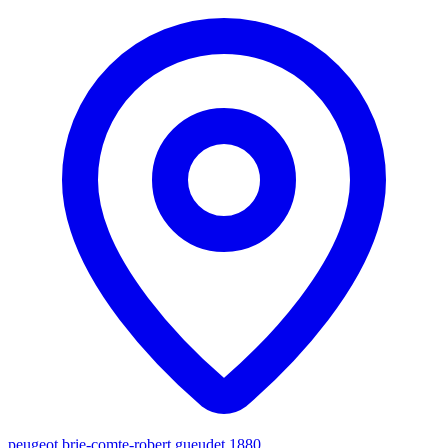
peugeot brie-comte-robert gueudet 1880