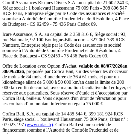
Cardif Assurances Risques Divers
S.A. au capital de
21 602 240
€,
Siège social :
1 boulevard Haussmann 75 009 Paris
-
308 896 547
RCS Paris
, Entreprise régie par le Code des assurances et société
soumise à
Autorité de Contrôle Prudentiel et de Résolution
,
4 Place
de Budapest - CS 92459 - 75 436 Paris Cedex 09
.
Icare Assurance
, S.A. au capital de
2 358 816
€, Siège social :
93,
rue Nationale, 92 100 Boulogne-Billancourt
–
327 061 339 RCS
Nanterre
, Entreprise régie par le Code des assurances et société
soumise à l’
Autorité de Contrôle Prudentiel et de Résolution
,
4
Place de Budapest - CS 92459 - 75 436 Paris Cedex 09
.
Offre de Location avec Option d'Achat,
valable du
08/07/2026
au
30/09/2026
, proposée par
Cofica Bail
, sur des véhicules d'occasion
de moins de 84 mois, d’une durée de 36 à 61 mois, et pour un
kilométrage allant de 5 000 à 50 000 km/an dans la limite de 200
000 km en fin de contrat, avec majoration facultative du 1er loyer, et
réservée aux particuliers. Sous réserve d’étude et d’acceptation par
Cofica Bail, bailleur. Vous disposez d'un droit de rétractation pour
les contrats d’un montant inférieur ou égal à 75 000 €.
Cofica Bail
, S.A. au capital de
14 485 544
€,
399 181 924 RCS
Paris
, siège social
1 boulevard Haussmann 75 009 Paris
, Orias n° :
07 023 197
(www.orias.fr)
.
Cofica Bail
est une société de
financement soumise à l’
Autorité de Contrôle Prudentiel et de