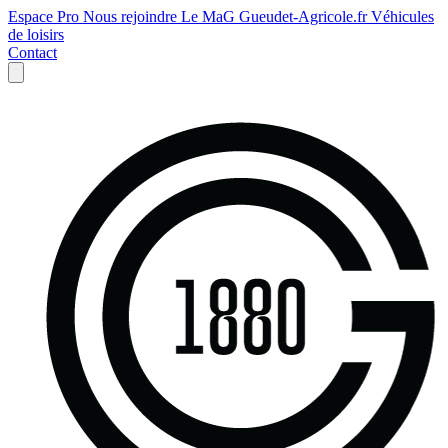
Espace Pro
Nous rejoindre
Le MaG
Gueudet-Agricole.fr
Véhicules
de loisirs
Contact