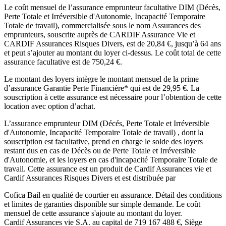
Le coût mensuel de l’assurance emprunteur facultative DIM (Décès,
Perte Totale et Irréversible d'Autonomie, Incapacité Temporaire
Totale de travail), commercialisée sous le nom Assurances des
emprunteurs, souscrite auprès de CARDIF Assurance Vie et
CARDIF Assurances Risques Divers, est de
20,84
€, jusqu’à 64 ans
et peut s’ajouter au montant du loyer ci-dessus. Le coût total de cette
assurance facultative est de
750,24
€.
Le montant des loyers intègre le montant mensuel de la prime
d’assurance Garantie Perte Financière* qui est de
29,95
€. La
souscription à cette assurance est nécessaire pour l’obtention de cette
location avec option d’achat.
L’assurance emprunteur
DIM (Décés, Perte Totale et Irréversible
d'Autonomie, Incapacité Temporaire Totale de travail)
, dont la
souscription est facultative, prend en charge le solde des loyers
restant dus en cas de Décès ou de Perte Totale et Irréversible
d'Autonomie, et les loyers en cas d'incapacité Temporaire Totale de
travail. Cette assurance est un produit de
Cardif Assurances vie
et
Cardif Assurances Risques Divers
et est distribuée par
Cofica Bail
en qualité de courtier en assurance. Détail des conditions
et limites de garanties disponible sur simple demande. Le coût
mensuel de cette assurance s'ajoute au montant du loyer.
Cardif Assurances vie
S.A. au capital de
719 167 488
€, Siège