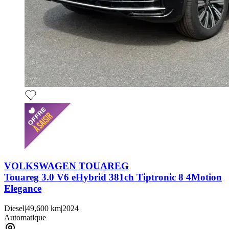
VOLKSWAGEN TOUAREG
Touareg 3.0 V6 eHybrid 381ch Tiptronic 8 4Motion
Elegance
Diesel
|
49,600 km
|
2024
Automatique