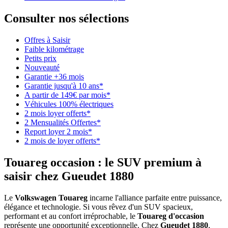
Consulter nos sélections
Offres à Saisir
Faible kilométrage
Petits prix
Nouveauté
Garantie +36 mois
Garantie jusqu'à 10 ans*
A partir de 149€ par mois*
Véhicules 100% électriques
2 mois loyer offerts*
2 Mensualités Offertes*
Report loyer 2 mois*
2 mois de loyer offerts*
Touareg occasion
: le SUV premium à
saisir chez
Gueudet 1880
Le
Volkswagen Touareg
incarne l'alliance parfaite entre puissance,
élégance et technologie. Si vous rêvez d'un SUV spacieux,
performant et au confort irréprochable, le
Touareg d'occasion
représente une opportunité exceptionnelle. Chez
Gueudet 1880
,