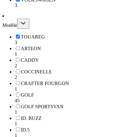
3
Modèle
TOUAREG
3
ARTEON
1
CADDY
2
COCCINELLE
2
CRAFTER FOURGON
1
GOLF
45
GOLF SPORTSVAN
1
ID. BUZZ
1
ID.5
1