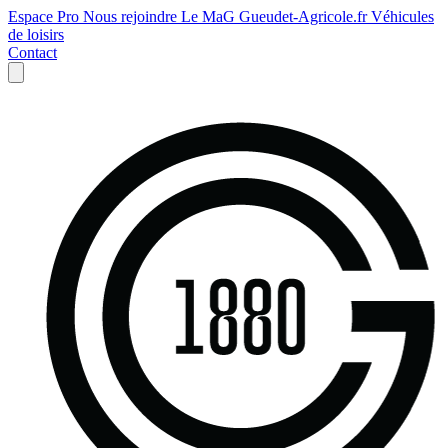
Espace Pro
Nous rejoindre
Le MaG
Gueudet-Agricole.fr
Véhicules
de loisirs
Contact