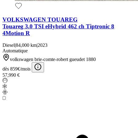
VOLKSWAGEN TOUAREG
Touareg 3.0 TSI eHybrid 462 ch Tiptronic 8
4Motion R
Diesel
|
84,000 km
|
2023
Automatique
volkswagen brie-comte-robert gueudet 1880
dès 859€/mois
57,990 €