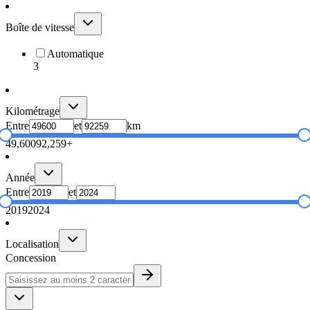
Boîte de vitesse
Automatique
3
Kilométrage
Entre
et
km
49,600
92,259+
Année
Entre
et
2019
2024
Localisation
Concession