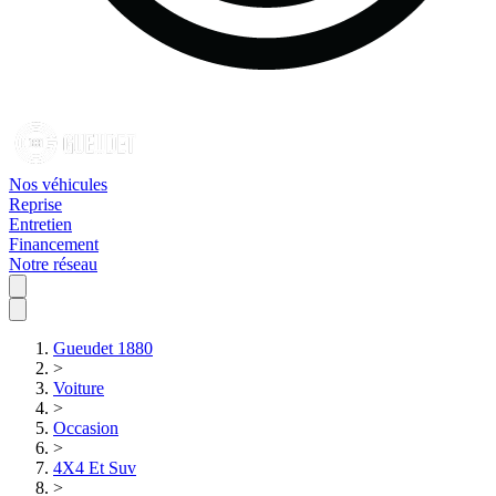
Nos véhicules
Reprise
Entretien
Financement
Notre réseau
Gueudet 1880
>
Voiture
>
Occasion
>
4X4 Et Suv
>