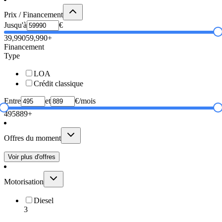
Prix / Financement
Jusqu'à
€
39,990
59,990+
Financement
Type
LOA
Crédit classique
Entre
et
€/mois
495
889+
Offres du moment
Voir plus d'offres
Motorisation
Diesel
3