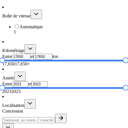
Boîte de vitesse
Automatique
1
Kilométrage
Entre
et
km
17,650
17,650+
Année
Entre
et
2023
2023
Localisation
Concession