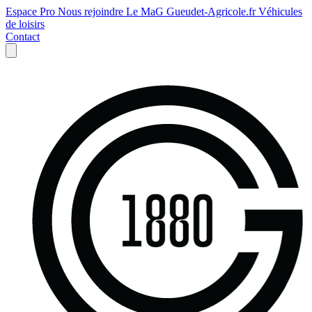
Espace Pro
Nous rejoindre
Le MaG
Gueudet-Agricole.fr
Véhicules
de loisirs
Contact