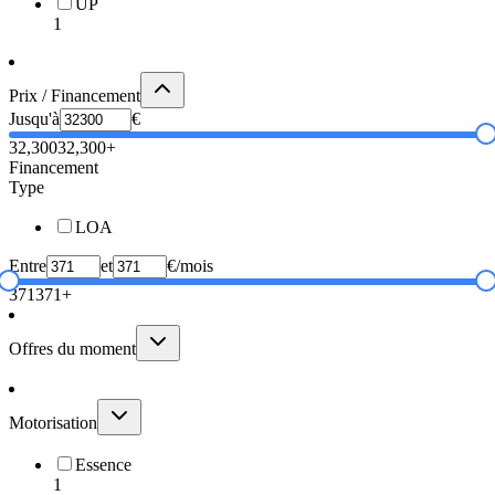
UP
1
Prix / Financement
Jusqu'à
€
32,300
32,300+
Financement
Type
LOA
Entre
et
€/mois
371
371+
Offres du moment
Motorisation
Essence
1