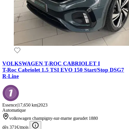
VOLKSWAGEN T-ROC CABRIOLET I
T-Roc Cabriolet 1.5 TSI EVO 150 Start/Stop DSG7
R-Line
Essence
|
17,650 km
|
2023
Automatique
volkswagen champigny-sur-marne gueudet 1880
dès 371€/mois