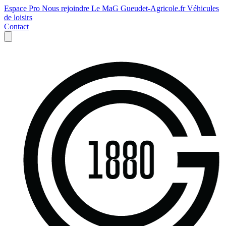
Espace Pro
Nous rejoindre
Le MaG
Gueudet-Agricole.fr
Véhicules
de loisirs
Contact