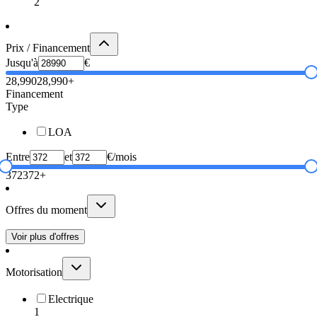
2
Prix / Financement
Jusqu'à
€
28,990
28,990+
Financement
Type
LOA
Entre
et
€/mois
372
372+
Offres du moment
Voir plus d'offres
Motorisation
Electrique
1