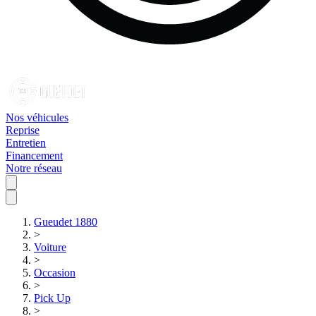
Nos véhicules
Reprise
Entretien
Financement
Notre réseau
Gueudet 1880
>
Voiture
>
Occasion
>
Pick Up
>