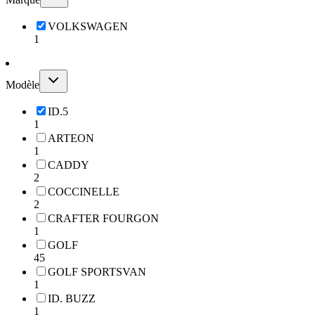
VOLKSWAGEN
1
Modèle
ID.5
1
ARTEON
1
CADDY
2
COCCINELLE
2
CRAFTER FOURGON
1
GOLF
45
GOLF SPORTSVAN
1
ID. BUZZ
1