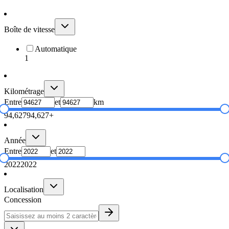
Boîte de vitesse
Automatique
1
Kilométrage
Entre
et
km
94,627
94,627+
Année
Entre
et
2022
2022
Localisation
Concession