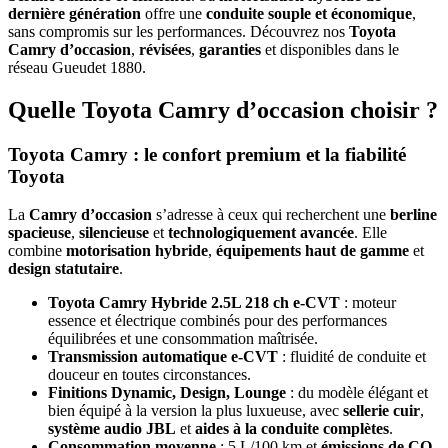
dernière génération
offre une
conduite souple et économique
,
sans compromis sur les performances. Découvrez nos
Toyota
Camry d’occasion
,
révisées
,
garanties
et disponibles dans le
réseau Gueudet 1880.
Quelle Toyota Camry d’occasion choisir ?
Toyota Camry : le confort premium et la fiabilité
Toyota
La
Camry d’occasion
s’adresse à ceux qui recherchent une
berline
spacieuse
,
silencieuse
et
technologiquement avancée
. Elle
combine
motorisation hybride
,
équipements haut de gamme
et
design statutaire
.
Toyota Camry Hybride 2.5L 218 ch e-CVT
: moteur
essence et électrique combinés pour des performances
équilibrées et une consommation maîtrisée.
Transmission automatique e-CVT
: fluidité de conduite et
douceur en toutes circonstances.
Finitions Dynamic, Design, Lounge
: du modèle élégant et
bien équipé à la version la plus luxueuse, avec
sellerie cuir
,
système audio JBL
et
aides à la conduite complètes
.
Consommation moyenne
: 5 L/100 km et
émissions de CO₂