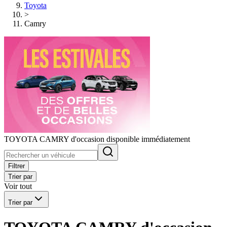
Toyota
>
Camry
TOYOTA CAMRY d'occasion disponible immédiatement
Filtrer
Trier par
Voir tout
Trier par