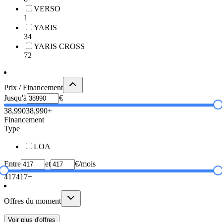
VERSO
1
YARIS
34
YARIS CROSS
72
Prix / Financement
Jusqu'à
€
38,990
38,990+
Financement
Type
LOA
Entre
et
€/mois
417
417+
Offres du moment
Voir plus d'offres