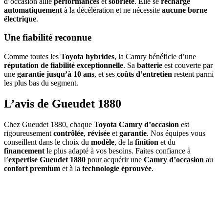
d’occasion allie
performances
et
sobriété
. Elle se
recharge
automatiquement
à la décélération et ne nécessite
aucune borne
électrique
.
Une fiabilité reconnue
Comme toutes les
Toyota hybrides
, la Camry bénéficie d’une
réputation de fiabilité exceptionnelle
. Sa
batterie
est couverte par
une
garantie jusqu’à 10 ans
, et ses
coûts d’entretien
restent parmi
les plus bas du segment.
L’avis de Gueudet 1880
Chez Gueudet 1880, chaque
Toyota Camry d’occasion
est
rigoureusement
contrôlée
,
révisée
et
garantie
. Nos équipes vous
conseillent dans le choix du
modèle
, de la
finition
et du
financement
le plus adapté à vos besoins. Faites confiance à
l’
expertise Gueudet 1880
pour acquérir une
Camry d’occasion
au
confort premium
et à la
technologie éprouvée
.