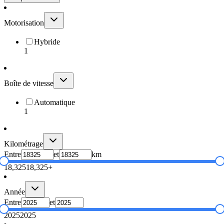
Motorisation
Hybride
1
Boîte de vitesse
Automatique
1
Kilométrage
Entre
et
km
18,325
18,325+
Année
Entre
et
2025
2025