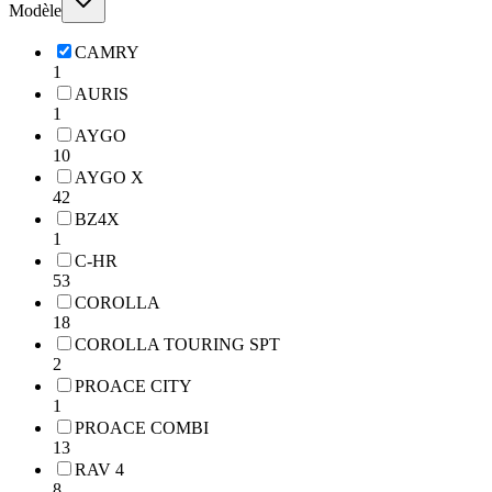
Modèle
CAMRY
1
AURIS
1
AYGO
10
AYGO X
42
BZ4X
1
C-HR
53
COROLLA
18
COROLLA TOURING SPT
2
PROACE CITY
1
PROACE COMBI
13
RAV 4
8