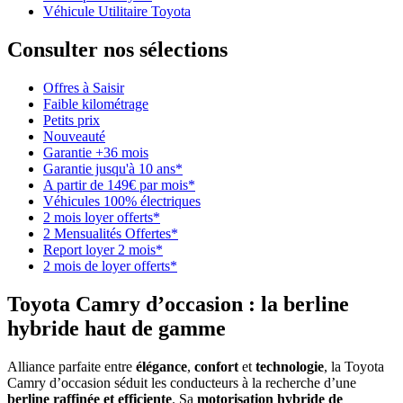
Véhicule Utilitaire Toyota
Consulter nos sélections
Offres à Saisir
Faible kilométrage
Petits prix
Nouveauté
Garantie +36 mois
Garantie jusqu'à 10 ans*
A partir de 149€ par mois*
Véhicules 100% électriques
2 mois loyer offerts*
2 Mensualités Offertes*
Report loyer 2 mois*
2 mois de loyer offerts*
Toyota Camry d’occasion : la berline
hybride haut de gamme
Alliance parfaite entre
élégance
,
confort
et
technologie
, la Toyota
Camry d’occasion séduit les conducteurs à la recherche d’une
berline raffinée et efficiente
. Sa
motorisation hybride de