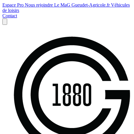
Espace Pro
Nous rejoindre
Le MaG
Gueudet-Agricole.fr
Véhicules
de loisirs
Contact