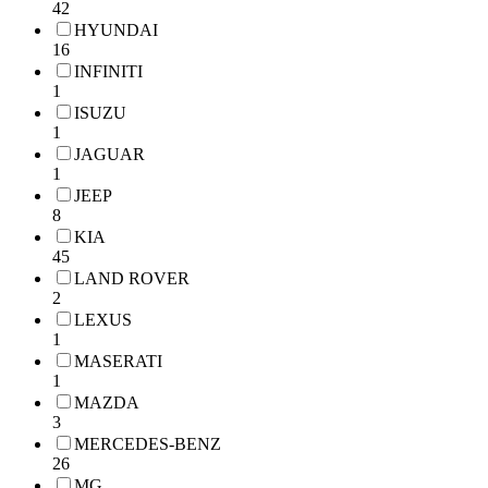
42
HYUNDAI
16
INFINITI
1
ISUZU
1
JAGUAR
1
JEEP
8
KIA
45
LAND ROVER
2
LEXUS
1
MASERATI
1
MAZDA
3
MERCEDES-BENZ
26
MG