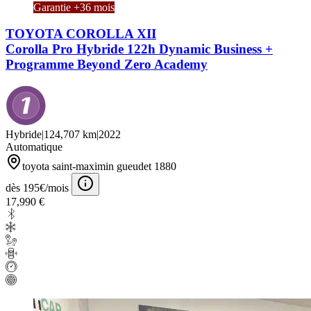
Garantie +36 mois
TOYOTA COROLLA XII
Corolla Pro Hybride 122h Dynamic Business +
Programme Beyond Zero Academy
Hybride
|
124,707 km
|
2022
Automatique
toyota saint-maximin gueudet 1880
dès 195€/mois
17,990 €