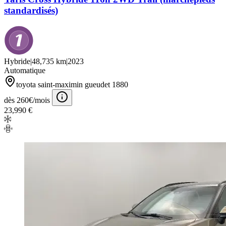
standardisés)
Hybride
|
48,735 km
|
2023
Automatique
toyota saint-maximin gueudet 1880
dès 260€/mois
23,990 €