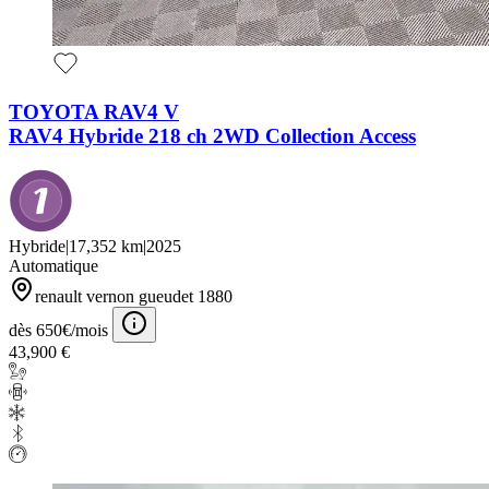
TOYOTA RAV4 V
RAV4 Hybride 218 ch 2WD Collection Access
Hybride
|
17,352 km
|
2025
Automatique
renault vernon gueudet 1880
dès 650€/mois
43,900 €