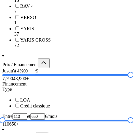
13
RAV 4
7
VERSO
1
YARIS
37
YARIS CROSS
72
Prix / Financement
Jusqu'à
€
7,790
43,900+
Financement
Type
LOA
Crédit classique
Entre
et
€/mois
110
650+