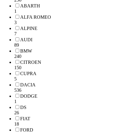
ABARTH
1
ALFA ROMEO
3
ALPINE
7
AUDI
89
BMW
240
CITROEN
150
CUPRA
5
DACIA
536
DODGE
1
DS
26
FIAT
18
FORD