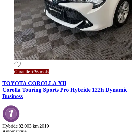
Garantie +36 mois
TOYOTA COROLLA XII
Corolla Touring Sports Pro Hybride 122h Dynamic
Business
Hybride
|
82,003 km
|
2019
Automatique