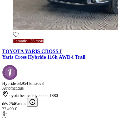
Garantie +36 mois
TOYOTA YARIS CROSS I
Yaris Cross Hybride 116h AWD-i Trail
Hybride
|
63,954 km
|
2023
Automatique
toyota beauvais gueudet 1880
dès 254€/mois
23,490 €