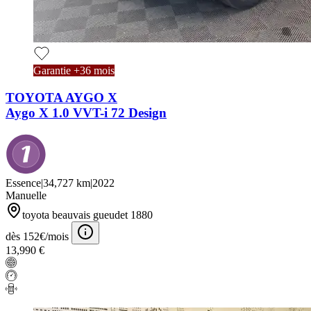
Garantie +36 mois
TOYOTA AYGO X
Aygo X 1.0 VVT-i 72 Design
Essence
|
34,727 km
|
2022
Manuelle
toyota beauvais gueudet 1880
dès 152€/mois
13,990 €