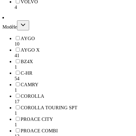
VOLVO
4
Modèle
AYGO
10
AYGO X
41
BZ4X
1
C-HR
54
CAMRY
1
COROLLA
17
COROLLA TOURING SPT
1
PROACE CITY
1
PROACE COMBI