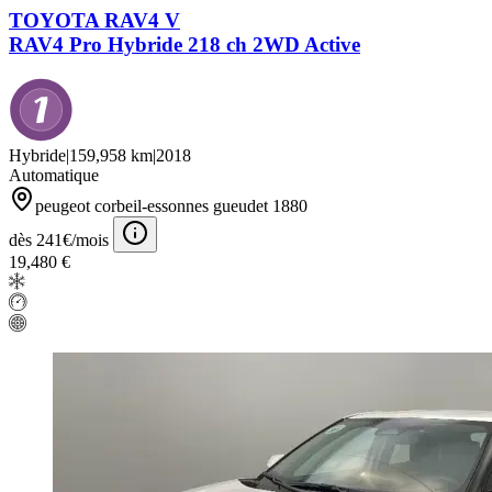
TOYOTA RAV4 V
RAV4 Pro Hybride 218 ch 2WD Active
Hybride
|
159,958 km
|
2018
Automatique
peugeot corbeil-essonnes gueudet 1880
dès 241€/mois
19,480 €