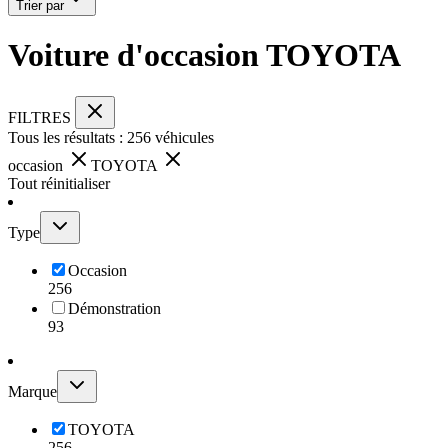
Trier par
Voiture d'occasion TOYOTA
FILTRES
Tous les résultats :
256
véhicules
occasion
TOYOTA
Tout réinitialiser
Type
Occasion
256
Démonstration
93
Marque
TOYOTA
256