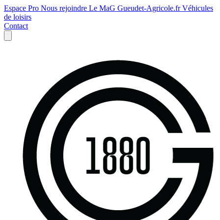
Espace Pro
Nous rejoindre
Le MaG
Gueudet-Agricole.fr
Véhicules
de loisirs
Contact