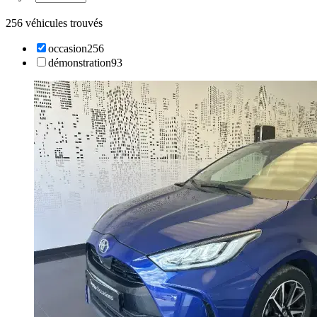
256 véhicules trouvés
occasion
256
démonstration
93