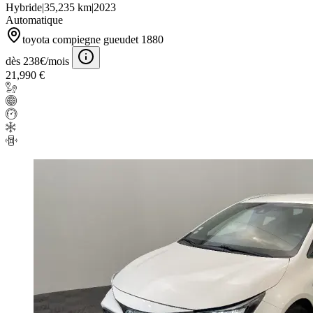
Hybride
|
35,235 km
|
2023
Automatique
toyota compiegne gueudet 1880
dès 238€/mois
21,990 €