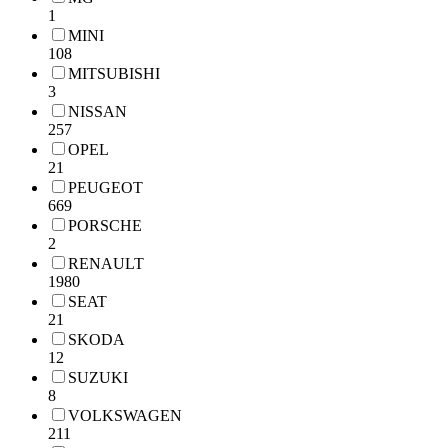
1
MINI
108
MITSUBISHI
3
NISSAN
257
OPEL
21
PEUGEOT
669
PORSCHE
2
RENAULT
1980
SEAT
21
SKODA
12
SUZUKI
8
VOLKSWAGEN
211