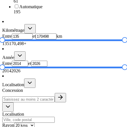
61
Automatique
195
Kilométrage
Entre
et
km
135
170,498+
Année
Entre
et
2014
2026
Localisation
Concession
Localisation
Rayon