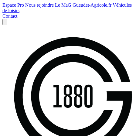
Espace Pro
Nous rejoindre
Le MaG
Gueudet-Agricole.fr
Véhicules
de loisirs
Contact