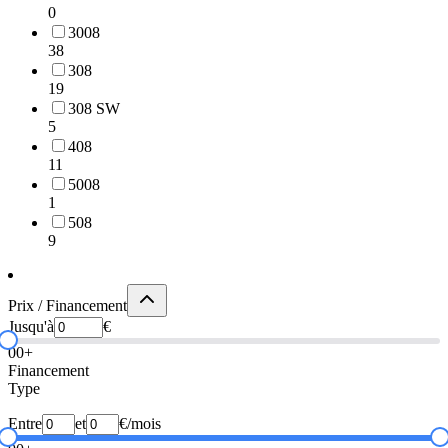
0
3008
38
308
19
308 SW
5
408
11
5008
1
508
9
Prix / Financement
Jusqu'à
€
0
0+
Financement
Type
Entre
et
€/mois