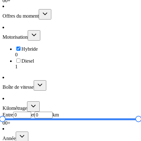
0
0+
Offres du moment
Motorisation
Hybride
0
Diesel
1
Boîte de vitesse
Kilométrage
Entre
et
km
0
0+
Année