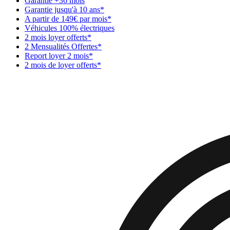
Garantie +36 mois
Garantie jusqu'à 10 ans*
A partir de 149€ par mois*
Véhicules 100% électriques
2 mois loyer offerts*
2 Mensualités Offertes*
Report loyer 2 mois*
2 mois de loyer offerts*