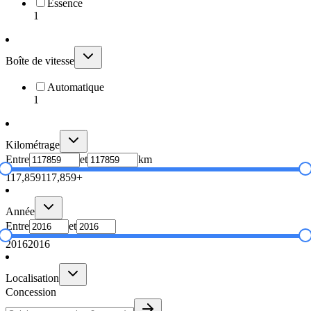
Essence
1
Boîte de vitesse
Automatique
1
Kilométrage
Entre
et
km
117,859
117,859+
Année
Entre
et
2016
2016
Localisation
Concession