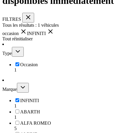
disponibles immédiatement
FILTRES
Tous les résultats :
1
véhicules
occasion
INFINITI
Tout réinitialiser
Type
Occasion
1
Marque
INFINITI
1
ABARTH
1
ALFA ROMEO
5