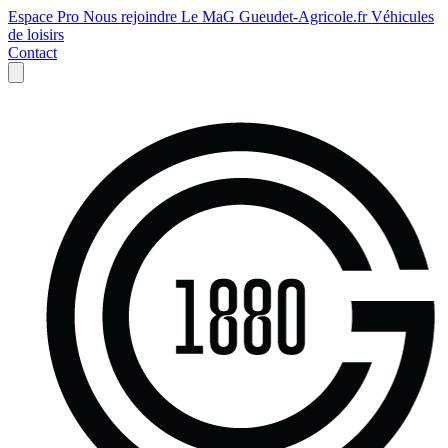
Espace Pro
Nous rejoindre
Le MaG
Gueudet-Agricole.fr
Véhicules
de loisirs
Contact