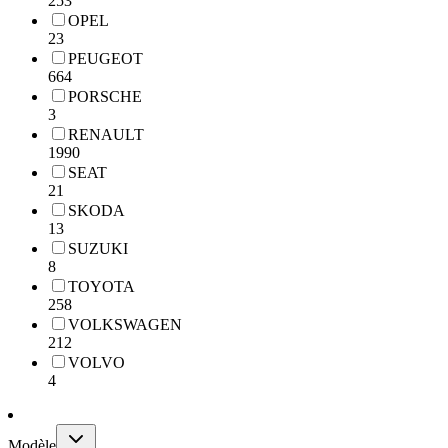
253
OPEL
23
PEUGEOT
664
PORSCHE
3
RENAULT
1990
SEAT
21
SKODA
13
SUZUKI
8
TOYOTA
258
VOLKSWAGEN
212
VOLVO
4
Modèle