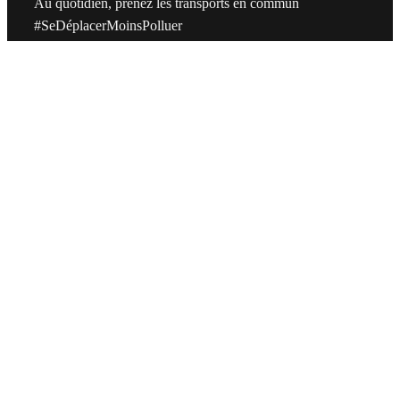
Au quotidien, prenez les transports en commun
#SeDéplacerMoinsPolluer