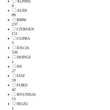
ALPINE
6
AUDI
89
BMW
237
CITROEN
151
CUPRA
5
DACIA
536
DODGE
1
DS
27
FIAT
19
FORD
42
HYUNDAI
15
ISUZU
1