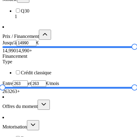
Q30
1
Prix / Financement
Jusqu'à
€
14,990
14,990+
Financement
Type
Crédit classique
Entre
et
€/mois
263
263+
Offres du moment
Motorisation