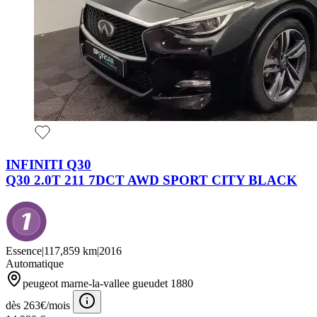
INFINITI Q30
Q30 2.0T 211 7DCT AWD SPORT CITY BLACK
Essence
|
117,859 km
|
2016
Automatique
peugeot marne-la-vallee gueudet 1880
dès 263€/mois