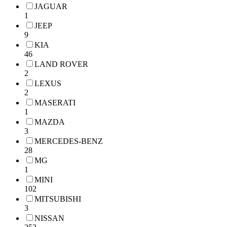
JAGUAR
1
JEEP
9
KIA
46
LAND ROVER
2
LEXUS
2
MASERATI
1
MAZDA
3
MERCEDES-BENZ
28
MG
1
MINI
102
MITSUBISHI
3
NISSAN