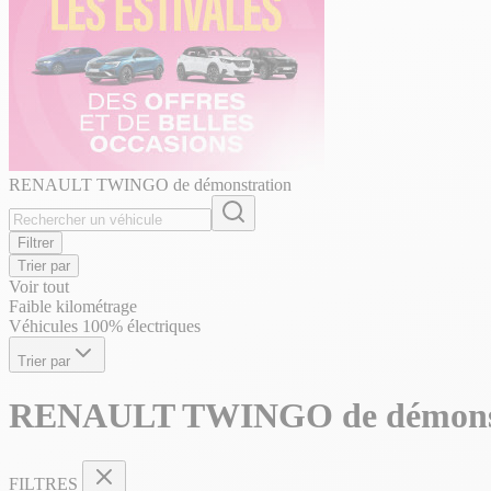
RENAULT TWINGO de démonstration
Filtrer
Trier par
Voir tout
Faible kilométrage
Véhicules 100% électriques
Trier par
RENAULT TWINGO de démonst
FILTRES