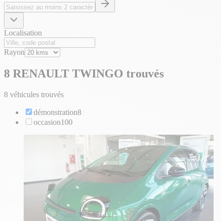
Localisation
Rayon
8 RENAULT TWINGO trouvés
8 véhicules trouvés
démonstration
8
occasion
100