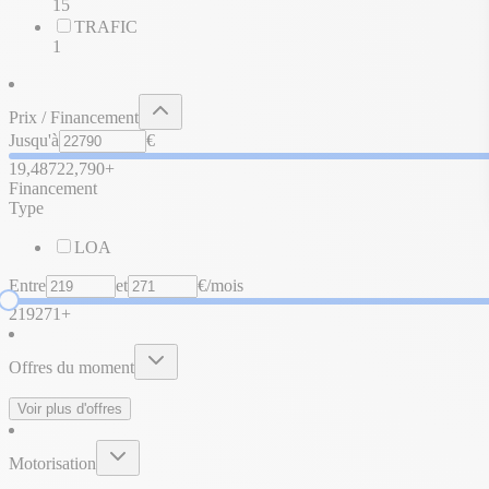
15
TRAFIC
1
Prix / Financement
Jusqu'à
€
19,487
22,790+
Financement
Type
LOA
Entre
et
€/mois
219
271+
Offres du moment
Voir plus d'offres
Motorisation