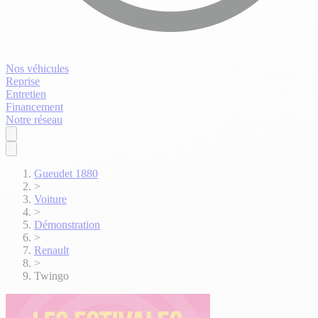
Nos véhicules
Reprise
Entretien
Financement
Notre réseau
Gueudet 1880
>
Voiture
>
Démonstration
>
Renault
>
Twingo