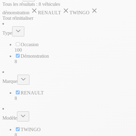
Tous les résultats :
8
véhicules
démonstration
RENAULT
TWINGO
Tout réinitialiser
Type
Occasion
100
Démonstration
8
Marque
RENAULT
8
Modèle
TWINGO
8