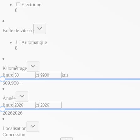
Electrique
8
Boîte de vitesse
Automatique
8
Kilométrage
Entre
et
km
50
9,900+
Année
Entre
et
2026
2026
Localisation
Concession