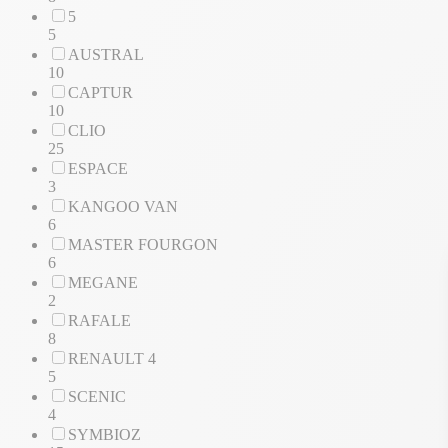
5
5
AUSTRAL
10
CAPTUR
10
CLIO
25
ESPACE
3
KANGOO VAN
6
MASTER FOURGON
6
MEGANE
2
RAFALE
8
RENAULT 4
5
SCENIC
4
SYMBIOZ