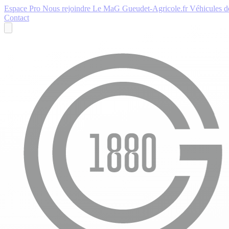
Espace Pro
Nous rejoindre
Le MaG
Gueudet-Agricole.fr
Véhicules de
Contact