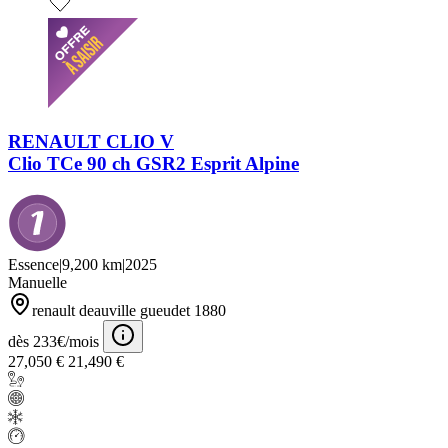
RENAULT CLIO V
Clio TCe 90 ch GSR2 Esprit Alpine
Essence
|
9,200 km
|
2025
Manuelle
renault deauville gueudet 1880
dès 233€/mois
27,050 €
21,490 €