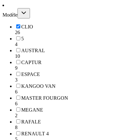
Modèle
CLIO
26
5
4
AUSTRAL
10
CAPTUR
9
ESPACE
3
KANGOO VAN
6
MASTER FOURGON
6
MEGANE
2
RAFALE
8
RENAULT 4
5