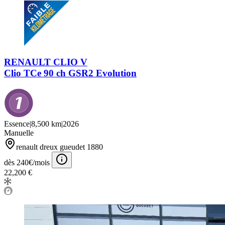
RENAULT CLIO V
Clio TCe 90 ch GSR2 Evolution
Essence
|
8,500 km
|
2026
Manuelle
renault dreux gueudet 1880
dès 240€/mois
22,200 €