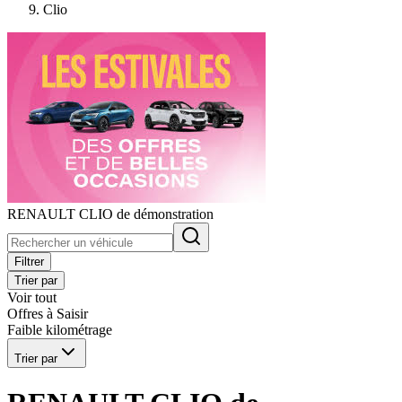
Clio
RENAULT CLIO de démonstration
Filtrer
Trier par
Voir tout
Offres à Saisir
Faible kilométrage
Trier par