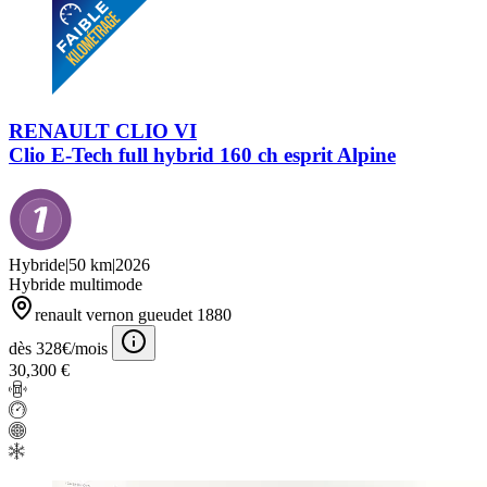
RENAULT CLIO VI
Clio E-Tech full hybrid 160 ch esprit Alpine
Hybride
|
50 km
|
2026
Hybride multimode
renault vernon gueudet 1880
dès 328€/mois
30,300 €