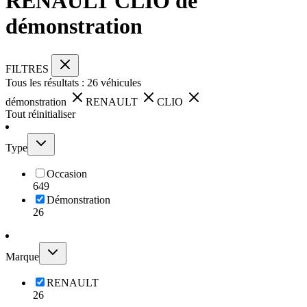
RENAULT CLIO de
démonstration
FILTRES
Tous les résultats :
26
véhicules
démonstration
RENAULT
CLIO
Tout réinitialiser
Type
Occasion
649
Démonstration
26
Marque
RENAULT
26