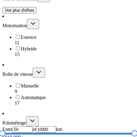
Voir plus d'offres
Motorisation
Essence
11
Hybride
15
Boîte de vitesse
Manuelle
9
Automatique
17
Kilométrage
Entre
et
km