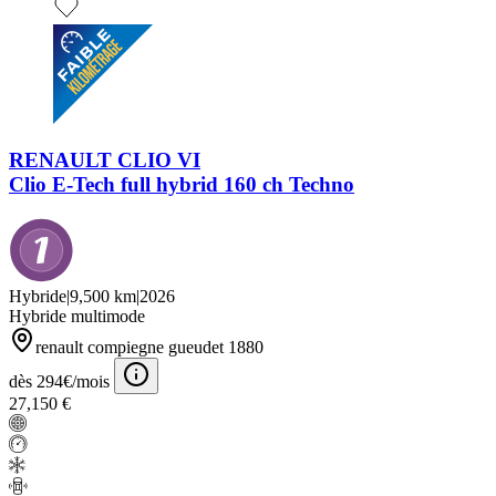
RENAULT CLIO VI
Clio E-Tech full hybrid 160 ch Techno
Hybride
|
9,500 km
|
2026
Hybride multimode
renault compiegne gueudet 1880
dès 294€/mois
27,150 €