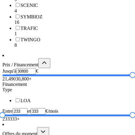
SCENIC
4
SYMBIOZ
16
TRAFIC
1
TWINGO
8
Prix / Financement
Jusqu'à
€
21,490
30,800+
Financement
Type
LOA
Entre
et
€/mois
233
333+
Offres du moment