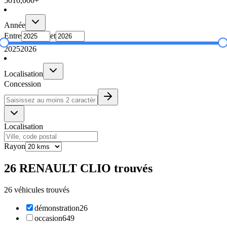
50
10,000+
Année
Entre
et
2025
2026
Localisation
Concession
Localisation
Rayon
26 RENAULT CLIO trouvés
26 véhicules trouvés
démonstration
26
occasion
649