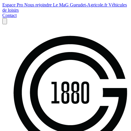
Espace Pro
Nous rejoindre
Le MaG
Gueudet-Agricole.fr
Véhicules
de loisirs
Contact