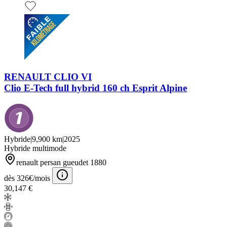
RENAULT CLIO VI
Clio E-Tech full hybrid 160 ch Esprit Alpine
Hybride
|
9,900 km
|
2025
Hybride multimode
renault persan gueudet 1880
dès 326€/mois
30,147 €