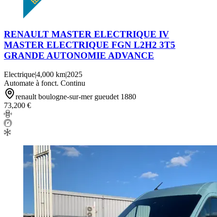
RENAULT MASTER ELECTRIQUE IV
MASTER ELECTRIQUE FGN L2H2 3T5
GRANDE AUTONOMIE ADVANCE
Electrique
|
4,000 km
|
2025
Automate à fonct. Continu
renault boulogne-sur-mer gueudet 1880
73,200 €