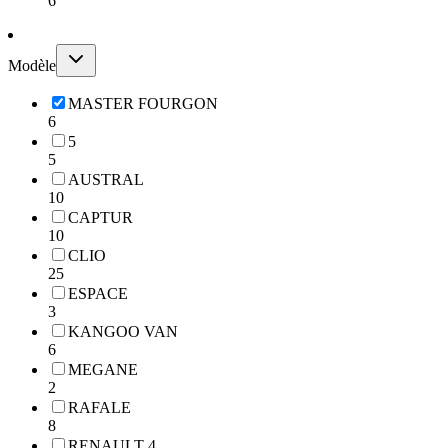
6
Modèle
MASTER FOURGON
6
5
5
AUSTRAL
10
CAPTUR
10
CLIO
25
ESPACE
3
KANGOO VAN
6
MEGANE
2
RAFALE
8
RENAULT 4