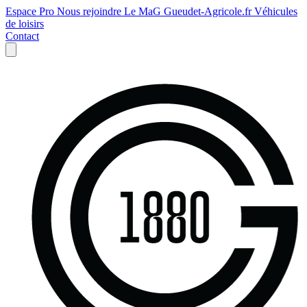
Espace Pro
Nous rejoindre
Le MaG
Gueudet-Agricole.fr
Véhicules
de loisirs
Contact