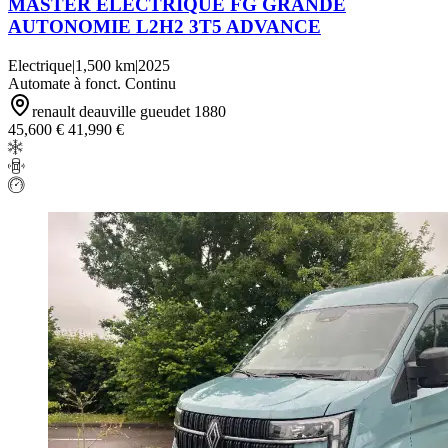
MASTER ELECTRIQUE FG GRANDE
AUTONOMIE L2H2 3T5 ADVANCE
Electrique
|
1,500 km
|
2025
Automate à fonct. Continu
renault deauville gueudet 1880
45,600 €
41,990 €