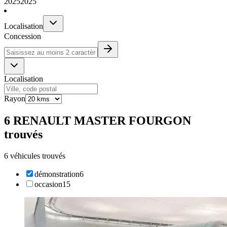
2025
2025
Localisation
Concession
Localisation
Rayon
6 RENAULT MASTER FOURGON
trouvés
6 véhicules trouvés
démonstration
6
occasion
15