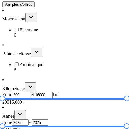
Voir plus d'offres
Motorisation
Electrique
6
Boîte de vitesse
Automatique
6
Kilométrage
Entre
et
km
200
16,000+
Année
Entre
et