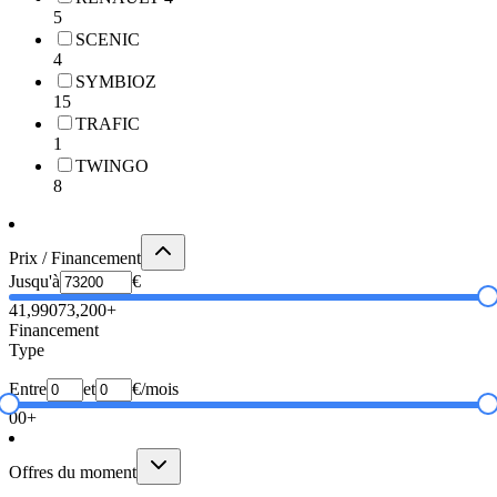
5
SCENIC
4
SYMBIOZ
15
TRAFIC
1
TWINGO
8
Prix / Financement
Jusqu'à
€
41,990
73,200+
Financement
Type
Entre
et
€/mois
0
0+
Offres du moment