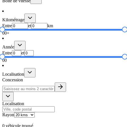
Boîte de vitesse
Kilométrage
Entre
et
km
0
0+
Année
Entre
et
0
0
Localisation
Concession
Localisation
Rayon
0 véhicule trouvé