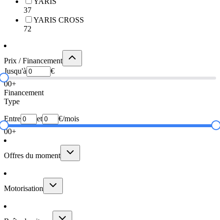
YARIS
37
YARIS CROSS
72
Prix / Financement
Jusqu'à
€
0
0+
Financement
Type
Entre
et
€/mois
0
0+
Offres du moment
Motorisation