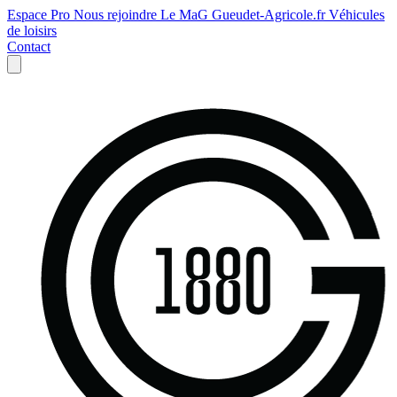
Espace Pro
Nous rejoindre
Le MaG
Gueudet-Agricole.fr
Véhicules
de loisirs
Contact