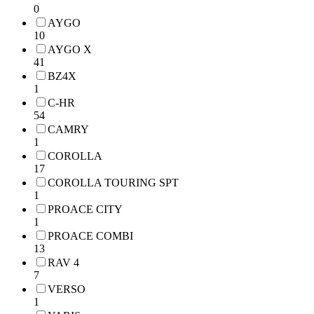
0
AYGO
10
AYGO X
41
BZ4X
1
C-HR
54
CAMRY
1
COROLLA
17
COROLLA TOURING SPT
1
PROACE CITY
1
PROACE COMBI
13
RAV 4
7
VERSO
1