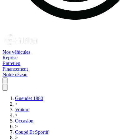
Nos véhicules
Reprise
Entretien
Financement
Notre réseau
Gueudet 1880
>
Voiture
>
Occasion
>
Coupé Et Sportif
>