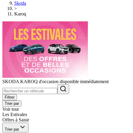
Skoda
>
Karoq
SKODA KAROQ d'occasion disponible immédiatement
Filtrer
Trier par
Voir tout
Les Estivales
Offres à Saisir
Trier par