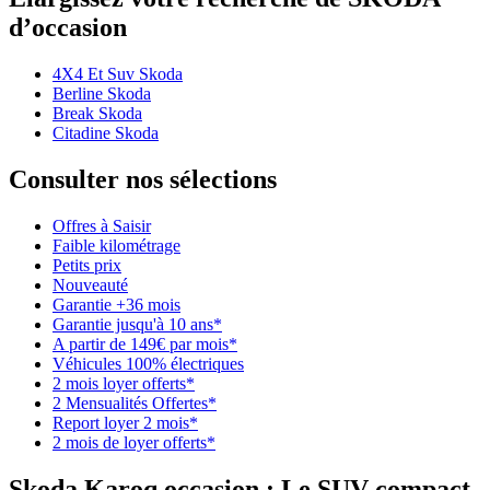
d’occasion
4X4 Et Suv Skoda
Berline Skoda
Break Skoda
Citadine Skoda
Consulter nos sélections
Offres à Saisir
Faible kilométrage
Petits prix
Nouveauté
Garantie +36 mois
Garantie jusqu'à 10 ans*
A partir de 149€ par mois*
Véhicules 100% électriques
2 mois loyer offerts*
2 Mensualités Offertes*
Report loyer 2 mois*
2 mois de loyer offerts*
Skoda Karoq occasion
: Le SUV compact