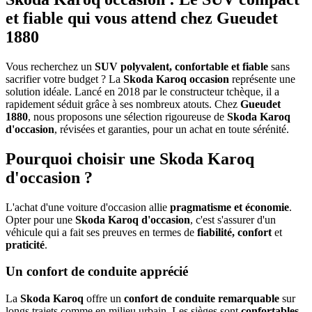
et fiable qui vous attend chez Gueudet
1880
Vous recherchez un
SUV polyvalent, confortable et fiable
sans
sacrifier votre budget ? La
Skoda Karoq occasion
représente une
solution idéale. Lancé en 2018 par le constructeur tchèque, il a
rapidement séduit grâce à ses nombreux atouts. Chez
Gueudet
1880
, nous proposons une sélection rigoureuse de
Skoda Karoq
d'occasion
, révisées et garanties, pour un achat en toute sérénité.
Pourquoi choisir une Skoda Karoq
d'occasion ?
L'achat d'une voiture d'occasion allie
pragmatisme et économie
.
Opter pour une
Skoda Karoq d'occasion
, c'est s'assurer d'un
véhicule qui a fait ses preuves en termes de
fiabilité, confort
et
praticité
.
Un confort de conduite apprécié
La
Skoda Karoq
offre un
confort de conduite remarquable
sur
longs trajets comme en milieu urbain. Les sièges sont
confortables
,