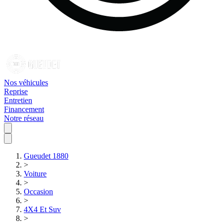
Nos véhicules
Reprise
Entretien
Financement
Notre réseau
Gueudet 1880
>
Voiture
>
Occasion
>
4X4 Et Suv
>