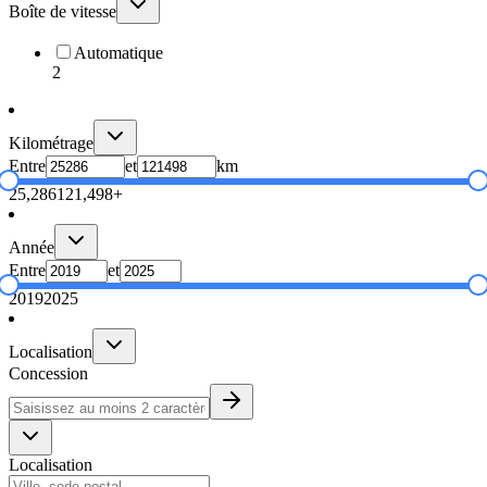
Boîte de vitesse
Automatique
2
Kilométrage
Entre
et
km
25,286
121,498+
Année
Entre
et
2019
2025
Localisation
Concession
Localisation