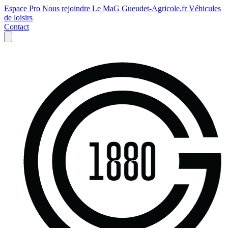
Espace Pro
Nous rejoindre
Le MaG
Gueudet-Agricole.fr
Véhicules
de loisirs
Contact