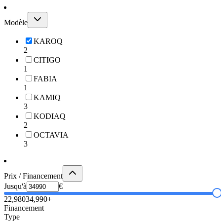
Modèle
KAROQ
2
CITIGO
1
FABIA
1
KAMIQ
3
KODIAQ
2
OCTAVIA
3
Prix / Financement
Jusqu'à
€
22,980
34,990+
Financement
Type