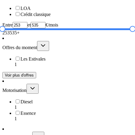
LOA
Crédit classique
Entre
et
€/mois
253
535+
Offres du moment
Les Estivales
1
Voir plus d'offres
Motorisation
Diesel
1
Essence
1