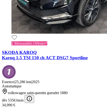
2 Mensualités Offertes*
SKODA KAROQ
Karoq 1.5 TSI 150 ch ACT DSG7 Sportline
Essence
|
25,286 km
|
2025
Automatique
volkswagen saint-quentin gueudet 1880
dès 535€/mois
34,990 €