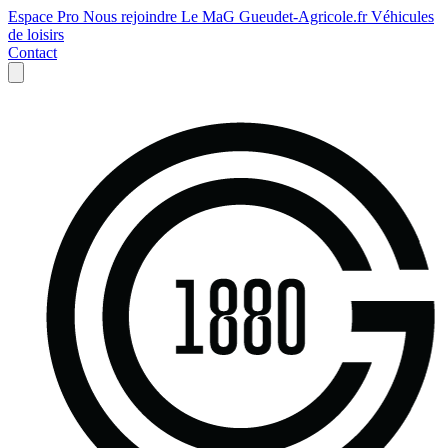
Espace Pro
Nous rejoindre
Le MaG
Gueudet-Agricole.fr
Véhicules
de loisirs
Contact