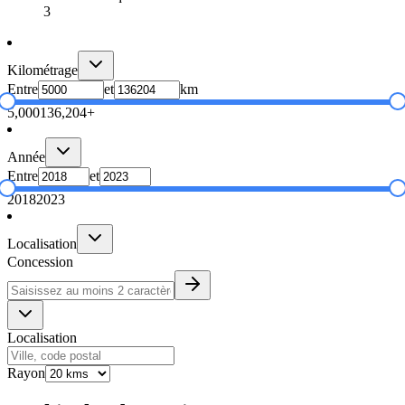
3
Kilométrage
Entre
et
km
5,000
136,204+
Année
Entre
et
2018
2023
Localisation
Concession
Localisation
Rayon