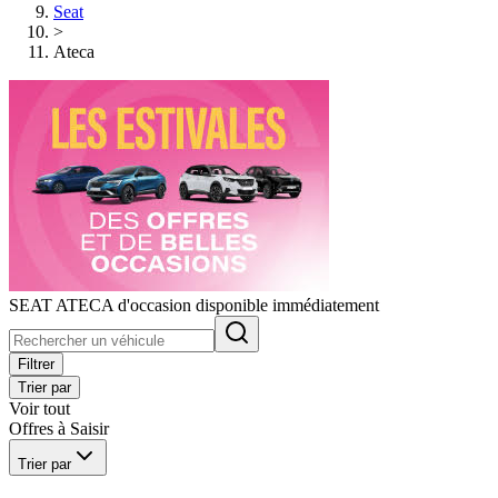
Seat
>
Ateca
SEAT ATECA d'occasion disponible immédiatement
Filtrer
Trier par
Voir tout
Offres à Saisir
Trier par