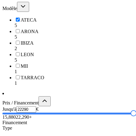
Modèle
ATECA
5
ARONA
5
IBIZA
2
LEON
5
MII
1
TARRACO
1
Prix / Financement
Jusqu'à
€
15,880
22,290+
Financement
Type