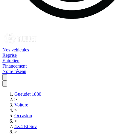
Nos véhicules
Reprise
Entretien
Financement
Notre réseau
Gueudet 1880
>
Voiture
>
Occasion
>
4X4 Et Suv
>