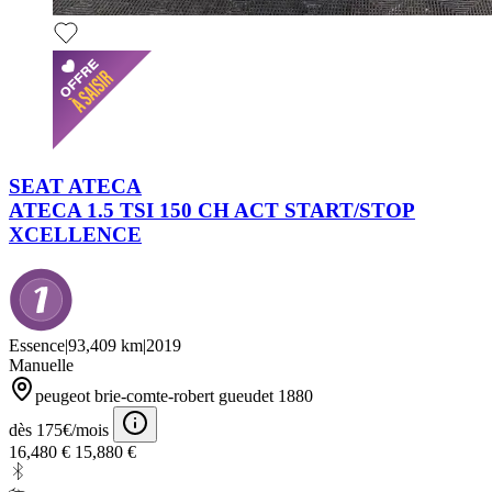
SEAT ATECA
ATECA 1.5 TSI 150 CH ACT START/STOP
XCELLENCE
Essence
|
93,409 km
|
2019
Manuelle
peugeot brie-comte-robert gueudet 1880
dès 175€/mois
16,480 €
15,880 €