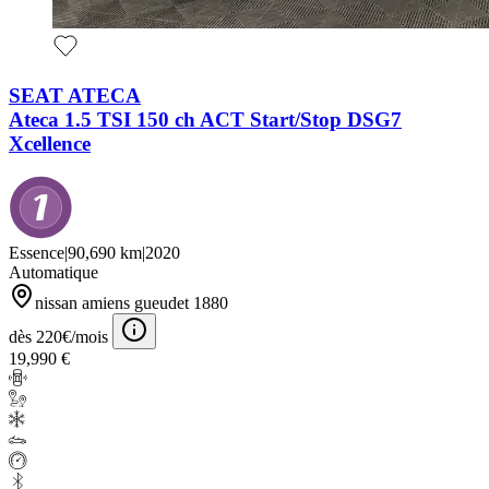
SEAT ATECA
Ateca 1.5 TSI 150 ch ACT Start/Stop DSG7
Xcellence
Essence
|
90,690 km
|
2020
Automatique
nissan amiens gueudet 1880
dès 220€/mois
19,990 €