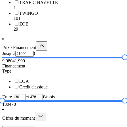
TRAFIC NAVETTE
1
TWINGO
101
ZOE
29
Prix / Financement
Jusqu'à
€
9,980
41,990+
Financement
Type
LOA
Crédit classique
Entre
et
€/mois
130
478+
Offres du moment