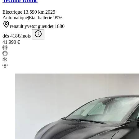
Techno Iconic
Electrique
|
13,590 km
|
2025
Automatique
|
Etat batterie 99%
renault yvetot gueudet 1880
dès 418€/mois
41,990 €