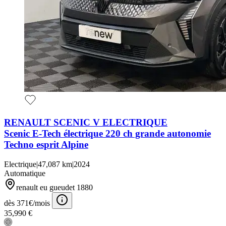
RENAULT SCENIC V ELECTRIQUE
Scenic E-Tech électrique 220 ch grande autonomie
Techno esprit Alpine
Electrique
|
47,087 km
|
2024
Automatique
renault eu gueudet 1880
dès 371€/mois
35,990 €