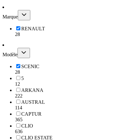
Marque
RENAULT
28
Modèle
SCENIC
28
5
12
ARKANA
222
AUSTRAL
114
CAPTUR
365
CLIO
636
CLIO ESTATE