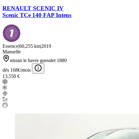
RENAULT SCENIC IV
Scenic TCe 140 FAP Intens
Essence
|
60,255 km
|
2019
Manuelle
nissan le havre gueudet 1880
dès 168€/mois
13,550 €