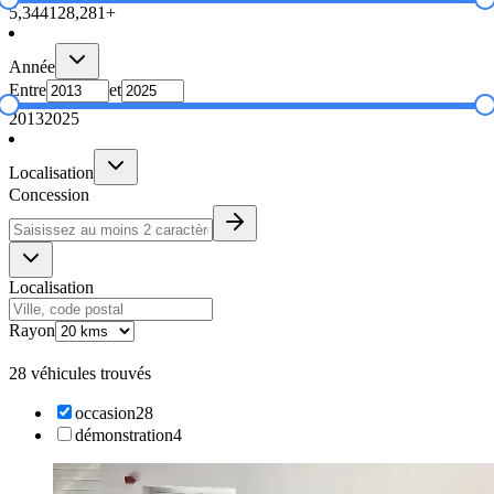
5,344
128,281+
Année
Entre
et
2013
2025
Localisation
Concession
Localisation
Rayon
28 véhicules trouvés
occasion
28
démonstration
4