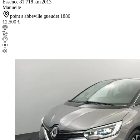
Essence
|
81,718 km
|
2013
Manuelle
point s abbeville gueudet 1880
12,500 €