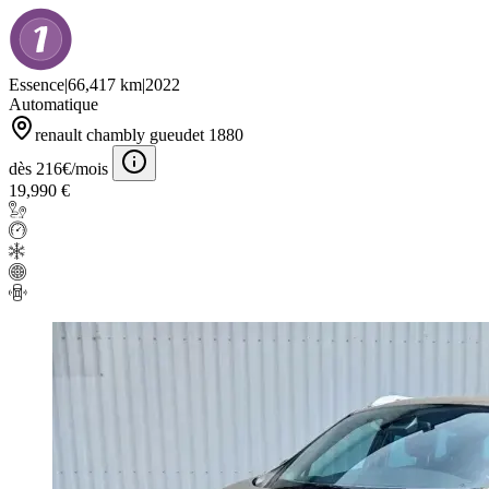
Essence
|
66,417 km
|
2022
Automatique
renault chambly gueudet 1880
dès 216€/mois
19,990 €