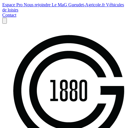
Espace Pro
Nous rejoindre
Le MaG
Gueudet-Agricole.fr
Véhicules
de loisirs
Contact