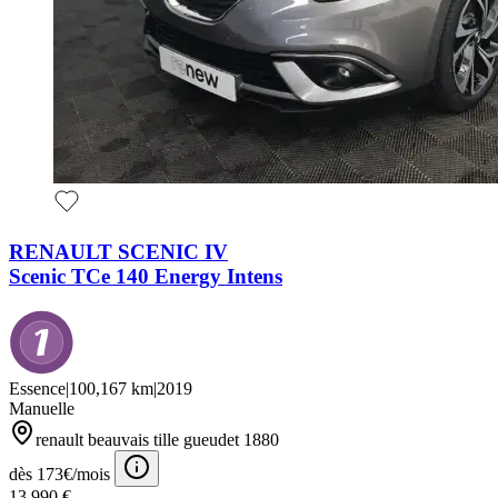
RENAULT SCENIC IV
Scenic TCe 140 Energy Intens
Essence
|
100,167 km
|
2019
Manuelle
renault beauvais tille gueudet 1880
dès 173€/mois
13,990 €