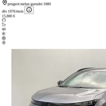
peugeot melun gueudet 1880
dès 197€/mois
15,880 €