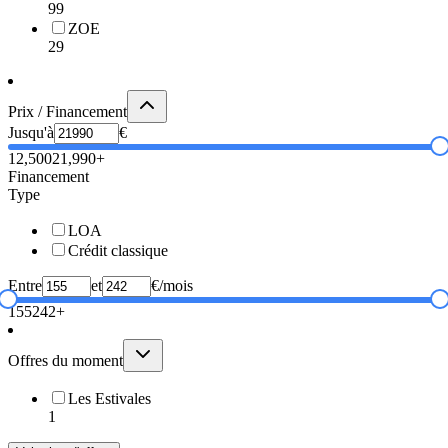
99
ZOE
29
Prix / Financement
Jusqu'à
€
12,500
21,990+
Financement
Type
LOA
Crédit classique
Entre
et
€/mois
155
242+
Offres du moment
Les Estivales
1