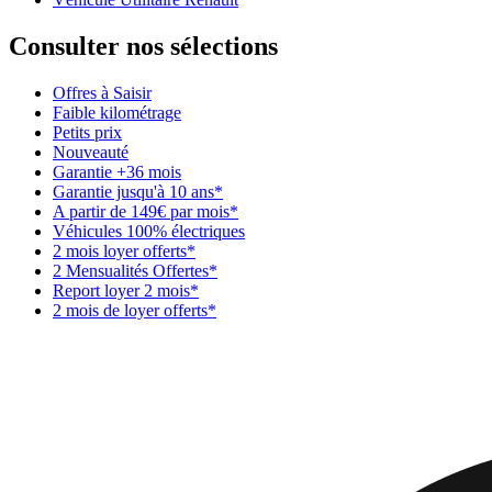
Consulter nos sélections
Offres à Saisir
Faible kilométrage
Petits prix
Nouveauté
Garantie +36 mois
Garantie jusqu'à 10 ans*
A partir de 149€ par mois*
Véhicules 100% électriques
2 mois loyer offerts*
2 Mensualités Offertes*
Report loyer 2 mois*
2 mois de loyer offerts*