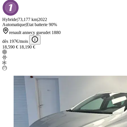
Hybride
|
73,177 km
|
2022
Automatique
|
Etat batterie 90%
renault annecy gueudet 1880
dès 197€/mois
18,590 €
18,190 €