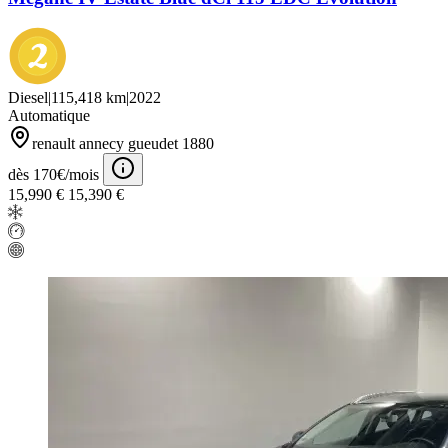
Diesel
|
115,418 km
|
2022
Automatique
renault annecy gueudet 1880
dès 170€/mois
15,990 €
15,390 €