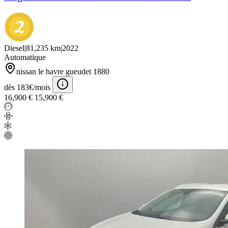
Diesel
|
81,235 km
|
2022
Automatique
nissan le havre gueudet 1880
dès 183€/mois
16,900 €
15,900 €