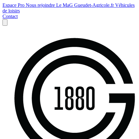
Espace Pro
Nous rejoindre
Le MaG
Gueudet-Agricole.fr
Véhicules
de loisirs
Contact