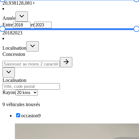
20,938
128,081+
Année
Entre
et
2018
2023
Localisation
Concession
Localisation
Rayon
9 véhicules trouvés
occasion
9