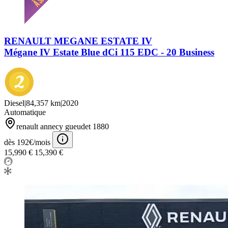
RENAULT MEGANE ESTATE IV
Mégane IV Estate Blue dCi 115 EDC - 20 Business
Diesel
|
84,357 km
|
2020
Automatique
renault annecy gueudet 1880
dès 192€/mois
15,990 €
15,390 €