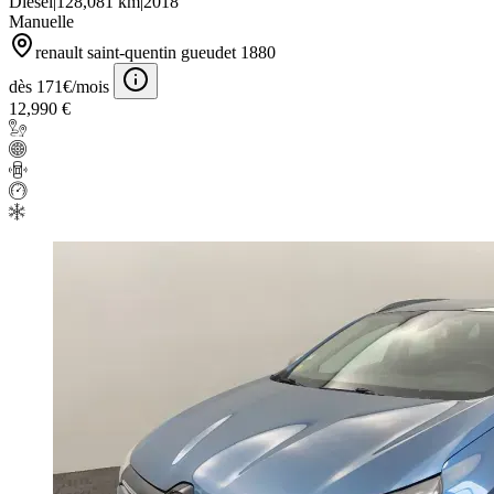
Diesel
|
128,081 km
|
2018
Manuelle
renault saint-quentin gueudet 1880
dès 171€/mois
12,990 €