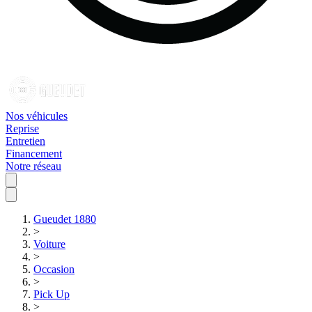
Nos véhicules
Reprise
Entretien
Financement
Notre réseau
Gueudet 1880
>
Voiture
>
Occasion
>
Pick Up
>