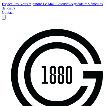
Espace Pro
Nous rejoindre
Le MaG
Gueudet-Agricole.fr
Véhicules
de loisirs
Contact