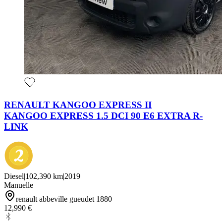
RENAULT KANGOO EXPRESS II
KANGOO EXPRESS 1.5 DCI 90 E6 EXTRA R-
LINK
Diesel
|
102,390 km
|
2019
Manuelle
renault abbeville gueudet 1880
12,990 €