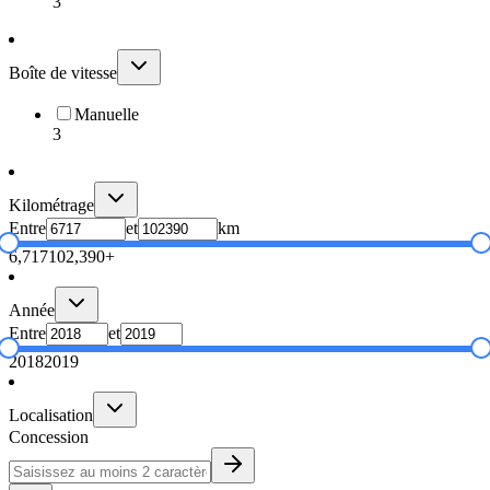
3
Boîte de vitesse
Manuelle
3
Kilométrage
Entre
et
km
6,717
102,390+
Année
Entre
et
2018
2019
Localisation
Concession