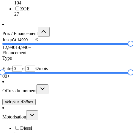
104
ZOE
27
Prix / Financement
Jusqu'à
€
12,990
14,990+
Financement
Type
Entre
et
€/mois
0
0+
Offres du moment
Voir plus d'offres
Motorisation
Diesel