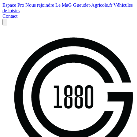
Espace Pro
Nous rejoindre
Le MaG
Gueudet-Agricole.fr
Véhicules
de loisirs
Contact