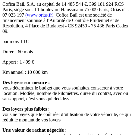
Cofica Bail
, S.A. au capital de
14 485 544
€,
399 181 924 RCS
Paris
, siège social
1 boulevard Haussmann 75 009 Paris
, Orias n° :
07 023 197
(www.orias.fr)
.
Cofica Bail
est une société de
financement soumise à l’
Autorité de Contrôle Prudentiel et de
Résolution
,
4 Place de Budapest - CS 92459 - 75 436 Paris Cedex
09
.
par mois TTC
Durée
: 60 mois
Apport
: 1 499 €
Km annuel
: 10 000 km
Des loyers sur mesure :
vous déterminez le budget que vous souhaitez consacrer à votre
location. Modèle, nombre de kilomètres, durée du contrat, avec ou
sans apport, c’est vous qui décidez
.
Des loyers plus faibles
:
vous ne payez que le coût réel d’utilisation de votre véhicule, ce qui
réduit le montant de vos loyers
Une valeur de rachat négociée :