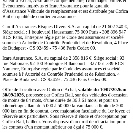
Valeur d’Achat, Assurance complémentaire, Dommages partiels et
Évènements imprévus et
Icare Assurance
pour la garantie
d’Assistance Véhicule de remplacement et est distribuée par
Cofica
Bail
en qualité de courtier en assurance.
Cardif Assurances Risques Divers
S.A. au capital de
21 602 240
€,
Siège social :
1 boulevard Haussmann 75 009 Paris
-
308 896 547
RCS Paris
, Entreprise régie par le Code des assurances et société
soumise à
Autorité de Contrôle Prudentiel et de Résolution
,
4 Place
de Budapest - CS 92459 - 75 436 Paris Cedex 09
.
Icare Assurance
, S.A. au capital de
2 358 816
€, Siège social :
93,
rue Nationale, 92 100 Boulogne-Billancourt
–
327 061 339 RCS
Nanterre
, Entreprise régie par le Code des assurances et société
soumise à l’
Autorité de Contrôle Prudentiel et de Résolution
,
4
Place de Budapest - CS 92459 - 75 436 Paris Cedex 09
.
Offre de Location avec Option d'Achat,
valable du
10/07/2026
au
30/09/2026
, proposée par
Cofica Bail
, sur des véhicules d'occasion
de moins de 84 mois, d’une durée de 36 à 61 mois, et pour un
kilométrage allant de 5 000 à 50 000 km/an dans la limite de 200
000 km en fin de contrat, avec majoration facultative du 1er loyer, et
réservée aux particuliers. Sous réserve d’étude et d’acceptation par
Cofica Bail, bailleur. Vous disposez d'un droit de rétractation pour
les contrats d’un montant inférieur ou égal à 75 000 €.