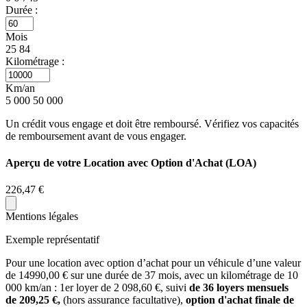
Durée :
Mois
25
84
Kilométrage :
Km/an
5 000
50 000
Un crédit vous engage et doit être remboursé. Vérifiez vos capacités
de remboursement avant de vous engager.
Aperçu de votre Location avec Option d'Achat (LOA)
226,47 €
Mentions légales
Exemple représentatif
Pour une location avec option d’achat pour un véhicule d’une valeur
de
14990,00
€ sur une durée de
37
mois
, avec un kilométrage de
10
000
km/an
: 1er loyer de
2 098,60
€, suivi
de
36
loyers mensuels
de
209,25
€,
(hors assurance facultative),
option d'achat finale de