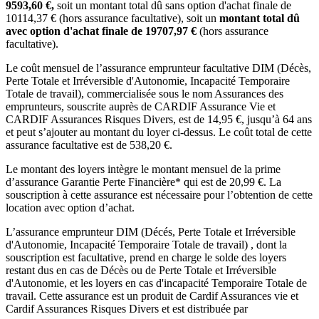
9593,60
€,
soit un montant total dû sans option d'achat finale de
10114,37
€ (hors assurance facultative), soit un
montant total dû
avec option d'achat finale de
19707,97
€
(hors assurance
facultative).
Le coût mensuel de l’assurance emprunteur facultative DIM (Décès,
Perte Totale et Irréversible d'Autonomie, Incapacité Temporaire
Totale de travail), commercialisée sous le nom Assurances des
emprunteurs, souscrite auprès de CARDIF Assurance Vie et
CARDIF Assurances Risques Divers, est de
14,95
€, jusqu’à 64 ans
et peut s’ajouter au montant du loyer ci-dessus. Le coût total de cette
assurance facultative est de
538,20
€.
Le montant des loyers intègre le montant mensuel de la prime
d’assurance Garantie Perte Financière* qui est de
20,99
€. La
souscription à cette assurance est nécessaire pour l’obtention de cette
location avec option d’achat.
L’assurance emprunteur
DIM (Décés, Perte Totale et Irréversible
d'Autonomie, Incapacité Temporaire Totale de travail)
, dont la
souscription est facultative, prend en charge le solde des loyers
restant dus en cas de Décès ou de Perte Totale et Irréversible
d'Autonomie, et les loyers en cas d'incapacité Temporaire Totale de
travail. Cette assurance est un produit de
Cardif Assurances vie
et
Cardif Assurances Risques Divers
et est distribuée par