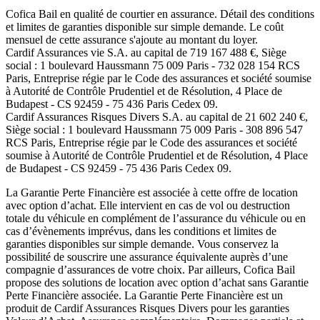
Cofica Bail
en qualité de courtier en assurance. Détail des conditions
et limites de garanties disponible sur simple demande. Le coût
mensuel de cette assurance s'ajoute au montant du loyer.
Cardif Assurances vie
S.A. au capital de
719 167 488
€, Siège
social :
1 boulevard Haussmann 75 009 Paris
-
732 028 154 RCS
Paris
, Entreprise régie par le Code des assurances et société soumise
à
Autorité de Contrôle Prudentiel et de Résolution
,
4 Place de
Budapest - CS 92459 - 75 436 Paris Cedex 09
.
Cardif Assurances Risques Divers
S.A. au capital de
21 602 240
€,
Siège social :
1 boulevard Haussmann 75 009 Paris
-
308 896 547
RCS Paris
, Entreprise régie par le Code des assurances et société
soumise à
Autorité de Contrôle Prudentiel et de Résolution
,
4 Place
de Budapest - CS 92459 - 75 436 Paris Cedex 09
.
La Garantie Perte Financière est associée à cette offre de location
avec option d’achat. Elle intervient en cas de vol ou destruction
totale du véhicule en complément de l’assurance du véhicule ou en
cas d’évènements imprévus, dans les conditions et limites de
garanties disponibles sur simple demande. Vous conservez la
possibilité de souscrire une assurance équivalente auprès d’une
compagnie d’assurances de votre choix. Par ailleurs,
Cofica Bail
propose des solutions de location avec option d’achat sans Garantie
Perte Financière associée. La Garantie Perte Financière est un
produit de
Cardif Assurances Risques Divers
pour les garanties