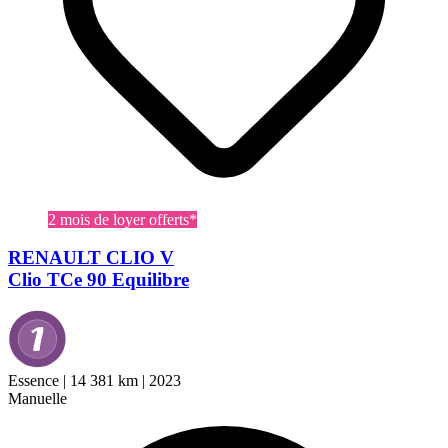
2 mois de loyer offerts*
RENAULT CLIO V
Clio TCe 90 Equilibre
Essence
|
14 381 km
|
2023
Manuelle