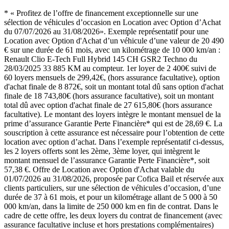
* « Profitez de l’offre de financement exceptionnelle sur une
sélection de véhicules d’occasion en Location avec Option d’Achat
du 07/07/2026 au 31/08/2026». Exemple représentatif pour une
Location avec Option d'Achat d’un véhicule d’une valeur de 20 490
€ sur une durée de 61 mois, avec un kilométrage de 10 000 km/an :
Renault Clio E-Tech Full Hybrid 145 CH GSR2 Techno du
28/03/2025 33 885 KM au compteur. 1er loyer de 2 400€ suivi de
60 loyers mensuels de 299,42€, (hors assurance facultative), option
d'achat finale de 8 872€, soit un montant total dû sans option d'achat
finale de 18 743,80€ (hors assurance facultative), soit un montant
total dû avec option d'achat finale de 27 615,80€ (hors assurance
facultative). Le montant des loyers intègre le montant mensuel de la
prime d’assurance Garantie Perte Financière* qui est de 28,69 €. La
souscription à cette assurance est nécessaire pour l’obtention de cette
location avec option d’achat. Dans l’exemple représentatif ci-dessus,
les 2 loyers offerts sont les 2ème, 3ème loyer, qui intègrent le
montant mensuel de l’assurance Garantie Perte Financière*, soit
57,38 €. Offre de Location avec Option d'Achat valable du
01/07/2026 au 31/08/2026, proposée par Cofica Bail et réservée aux
clients particuliers, sur une sélection de véhicules d’occasion, d’une
durée de 37 à 61 mois, et pour un kilométrage allant de 5 000 à 50
000 km/an, dans la limite de 250 000 km en fin de contrat. Dans le
cadre de cette offre, les deux loyers du contrat de financement (avec
assurance facultative incluse et hors prestations complémentaires)