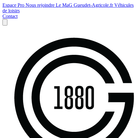
Espace Pro
Nous rejoindre
Le MaG
Gueudet-Agricole.fr
Véhicules
de loisirs
Contact