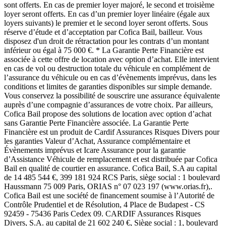
sont offerts. En cas de premier loyer majoré, le second et troisième
loyer seront offerts. En cas d’un premier loyer linéaire (égale aux
loyers suivants) le premier et le second loyer seront offerts. Sous
réserve d’étude et d’acceptation par Cofica Bail, bailleur. Vous
disposez d'un droit de rétractation pour les contrats d’un montant
inférieur ou égal à 75 000 €. * La Garantie Perte Financière est
associée à cette offre de location avec option d’achat. Elle intervient
en cas de vol ou destruction totale du véhicule en complément de
l’assurance du véhicule ou en cas d’évènements imprévus, dans les
conditions et limites de garanties disponibles sur simple demande.
Vous conservez la possibilité de souscrire une assurance équivalente
auprès d’une compagnie d’assurances de votre choix. Par ailleurs,
Cofica Bail propose des solutions de location avec option d’achat
sans Garantie Perte Financière associée. La Garantie Perte
Financière est un produit de Cardif Assurances Risques Divers pour
les garanties Valeur d’Achat, Assurance complémentaire et
Évènements imprévus et Icare Assurance pour la garantie
d’Assistance Véhicule de remplacement et est distribuée par Cofica
Bail en qualité de courtier en assurance. Cofica Bail, S.A au capital
de 14 485 544 €, 399 181 924 RCS Paris, siège social : 1 boulevard
Haussmann 75 009 Paris, ORIAS n° 07 023 197 (www.orias.fr),.
Cofica Bail est une société de financement soumise à l’Autorité de
Contrôle Prudentiel et de Résolution, 4 Place de Budapest - CS
92459 - 75436 Paris Cedex 09. CARDIF Assurances Risques
Divers, S.A. au capital de 21 602 240 €, Siège social : 1, boulevard