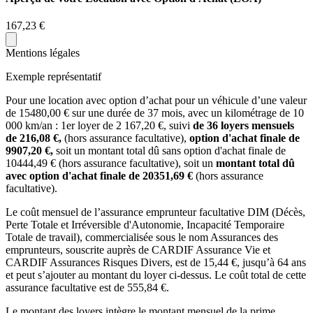
167,23 €
Mentions légales
Exemple représentatif
Pour une location avec option d’achat pour un véhicule d’une valeur
de
15480,00
€ sur une durée de
37
mois
, avec un kilométrage de
10
000
km/an
: 1er loyer de
2 167,20
€, suivi
de
36
loyers mensuels
de
216,08
€,
(hors assurance facultative),
option d'achat finale de
9907,20
€,
soit un montant total dû sans option d'achat finale de
10444,49
€ (hors assurance facultative), soit un
montant total dû
avec option d'achat finale de
20351,69
€
(hors assurance
facultative).
Le coût mensuel de l’assurance emprunteur facultative DIM (Décès,
Perte Totale et Irréversible d'Autonomie, Incapacité Temporaire
Totale de travail), commercialisée sous le nom Assurances des
emprunteurs, souscrite auprès de CARDIF Assurance Vie et
CARDIF Assurances Risques Divers, est de
15,44
€, jusqu’à 64 ans
et peut s’ajouter au montant du loyer ci-dessus. Le coût total de cette
assurance facultative est de
555,84
€.
Le montant des loyers intègre le montant mensuel de la prime