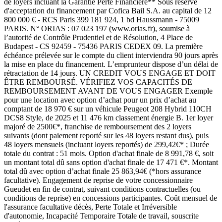
de loyers incluant la Garantie Perte Financière** Sous réserve
d'acceptation du financement par Cofica Bail S.A. au capital de 12
800 000 € - RCS Paris 399 181 924, 1 bd Haussmann - 75009
PARIS. N° ORIAS : 07 023 197 (www.orias.fr), soumise à
l’autorité de Contrôle Prudentiel et de Résolution, 4 Place de
Budapest - CS 92459 - 75436 PARIS CEDEX 09. La première
échéance prélevée sur le compte du client interviendra 90 jours après
la mise en place du financement. L’emprunteur dispose d’un délai de
rétractation de 14 jours. UN CREDIT VOUS ENGAGE ET DOIT
ÊTRE REMBOURSÉ. VÉRIFIEZ VOS CAPACITÉS DE
REMBOURSEMENT AVANT DE VOUS ENGAGER Exemple
pour une location avec option d’achat pour un prix d’achat au
comptant de 18 970 € sur un véhicule Peugeot 208 Hybrid 110CH
DCS8 Style, de 2025 et 11 476 km classement énergie B. 1er loyer
majoré de 2500€*, franchise de remboursement des 2 loyers
suivants (dont paiement reporté sur les 48 loyers restant dus), puis
48 loyers mensuels (incluant loyers reportés) de 299,42€* ; Durée
totale du contrat : 51 mois. Option d'achat finale de 8 991,78 €, soit
un montant total dû sans option d'achat finale de 17 471 €*. Montant
total dû avec option d’achat finale 25 863,94€ (*hors assurance
facultative). Engagement de reprise de votre concessionnaire
Gueudet en fin de contrat, suivant conditions contractuelles (ou
conditions de reprise) en concessions participantes. Coût mensuel de
l'assurance facultative décès, Perte Totale et Irréversible
d'autonomie, Incapacité Temporaire Totale de travail, souscrite