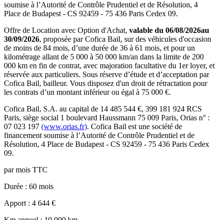
soumise à l’
Autorité de Contrôle Prudentiel et de Résolution
,
4
Place de Budapest - CS 92459 - 75 436 Paris Cedex 09
.
Offre de Location avec Option d'Achat,
valable du
06/08/2026
au
30/09/2026
, proposée par
Cofica Bail
, sur des véhicules d'occasion
de moins de 84 mois, d’une durée de 36 à 61 mois, et pour un
kilométrage allant de 5 000 à 50 000 km/an dans la limite de 200
000 km en fin de contrat, avec majoration facultative du 1er loyer, et
réservée aux particuliers. Sous réserve d’étude et d’acceptation par
Cofica Bail, bailleur. Vous disposez d'un droit de rétractation pour
les contrats d’un montant inférieur ou égal à 75 000 €.
Cofica Bail
, S.A. au capital de
14 485 544
€,
399 181 924 RCS
Paris
, siège social
1 boulevard Haussmann 75 009 Paris
, Orias n° :
07 023 197
(www.orias.fr)
.
Cofica Bail
est une société de
financement soumise à l’
Autorité de Contrôle Prudentiel et de
Résolution
,
4 Place de Budapest - CS 92459 - 75 436 Paris Cedex
09
.
par mois TTC
Durée
: 60 mois
Apport
: 4 644 €
Km annuel
: 10 000 km