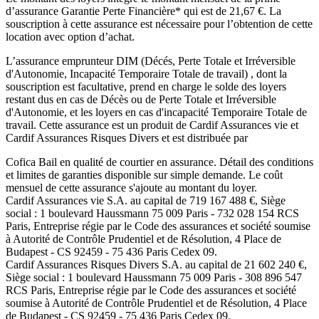
d’assurance Garantie Perte Financière* qui est de
21,67
€. La
souscription à cette assurance est nécessaire pour l’obtention de cette
location avec option d’achat.
L’assurance emprunteur
DIM (Décés, Perte Totale et Irréversible
d'Autonomie, Incapacité Temporaire Totale de travail)
, dont la
souscription est facultative, prend en charge le solde des loyers
restant dus en cas de Décès ou de Perte Totale et Irréversible
d'Autonomie, et les loyers en cas d'incapacité Temporaire Totale de
travail. Cette assurance est un produit de
Cardif Assurances vie
et
Cardif Assurances Risques Divers
et est distribuée par
Cofica Bail
en qualité de courtier en assurance. Détail des conditions
et limites de garanties disponible sur simple demande. Le coût
mensuel de cette assurance s'ajoute au montant du loyer.
Cardif Assurances vie
S.A. au capital de
719 167 488
€, Siège
social :
1 boulevard Haussmann 75 009 Paris
-
732 028 154 RCS
Paris
, Entreprise régie par le Code des assurances et société soumise
à
Autorité de Contrôle Prudentiel et de Résolution
,
4 Place de
Budapest - CS 92459 - 75 436 Paris Cedex 09
.
Cardif Assurances Risques Divers
S.A. au capital de
21 602 240
€,
Siège social :
1 boulevard Haussmann 75 009 Paris
-
308 896 547
RCS Paris
, Entreprise régie par le Code des assurances et société
soumise à
Autorité de Contrôle Prudentiel et de Résolution
,
4 Place
de Budapest - CS 92459 - 75 436 Paris Cedex 09
.