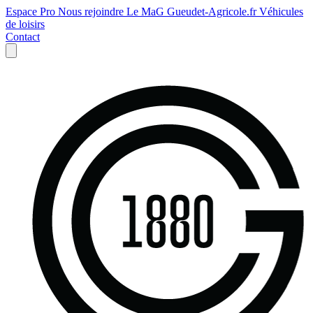
Espace Pro
Nous rejoindre
Le MaG
Gueudet-Agricole.fr
Véhicules
de loisirs
Contact