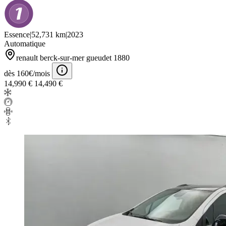
Essence
|
52,731 km
|
2023
Automatique
renault berck-sur-mer gueudet 1880
dès 160€/mois
14,990 €
14,490 €