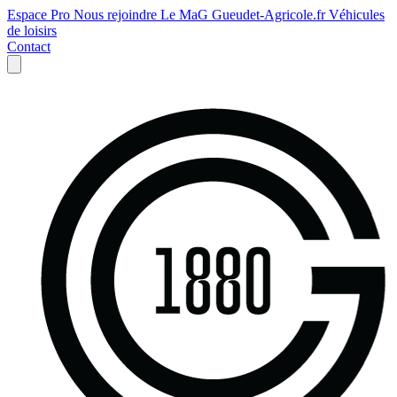
Espace Pro
Nous rejoindre
Le MaG
Gueudet-Agricole.fr
Véhicules
de loisirs
Contact