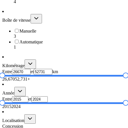
4
Boîte de vitesse
Manuelle
3
Automatique
1
Kilométrage
Entre
et
km
26,670
52,731+
Année
Entre
et
2015
2024
Localisation
Concession