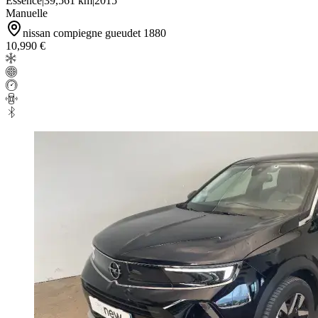
Essence
|
39,561 km
|
2015
Manuelle
nissan compiegne gueudet 1880
10,990 €