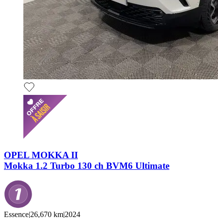
OPEL MOKKA II
Mokka 1.2 Turbo 130 ch BVM6 Ultimate
Essence
|
26,670 km
|
2024