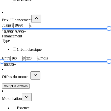
1
Prix / Financement
Jusqu'à
€
10,990
19,990+
Financement
Type
Crédit classique
Entre
et
€/mois
160
220+
Offres du moment
Voir plus d'offres
Motorisation
Essence