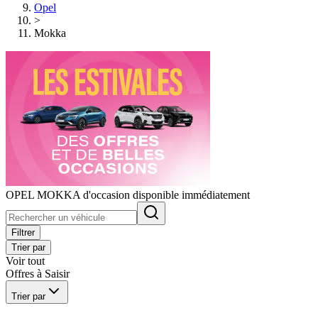
Opel
>
Mokka
OPEL MOKKA d'occasion disponible immédiatement
Filtrer
Trier par
Voir tout
Offres à Saisir
Trier par