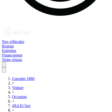
Nos véhicules
Reprise
Entretien
Financement
Notre réseau
Gueudet 1880
>
Voiture
>
Occasion
>
4X4 Et Suv
>