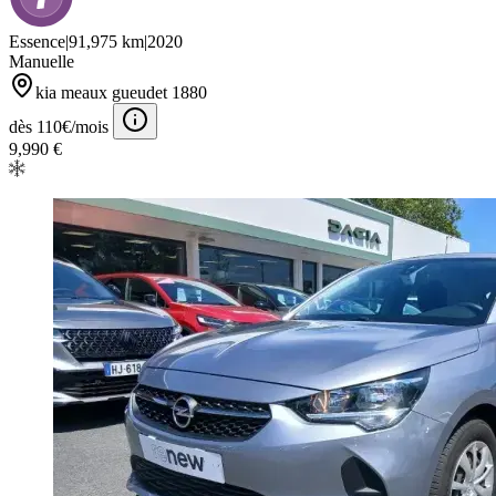
Essence
|
91,975 km
|
2020
Manuelle
kia meaux gueudet 1880
dès 110€/mois
9,990 €