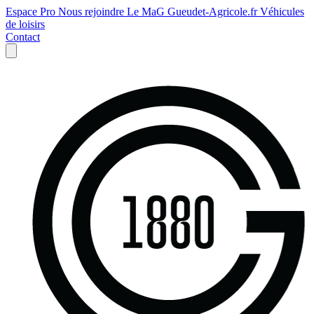
Espace Pro
Nous rejoindre
Le MaG
Gueudet-Agricole.fr
Véhicules
de loisirs
Contact