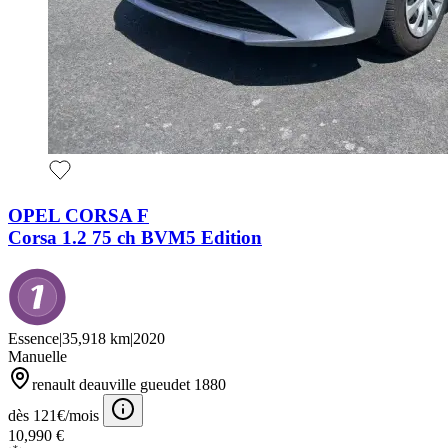
OPEL CORSA F
Corsa 1.2 75 ch BVM5 Edition
Essence
|
35,918 km
|
2020
Manuelle
renault deauville gueudet 1880
dès 121€/mois
10,990 €