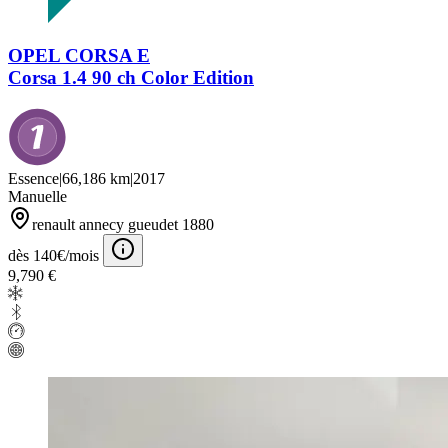
OPEL CORSA E
Corsa 1.4 90 ch Color Edition
Essence
|
66,186 km
|
2017
Manuelle
renault annecy gueudet 1880
dès 140€/mois
9,790 €