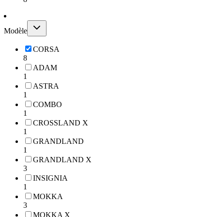
Modèle
CORSA
8
ADAM
1
ASTRA
1
COMBO
1
CROSSLAND X
1
GRANDLAND
1
GRANDLAND X
3
INSIGNIA
1
MOKKA
3
MOKKA X