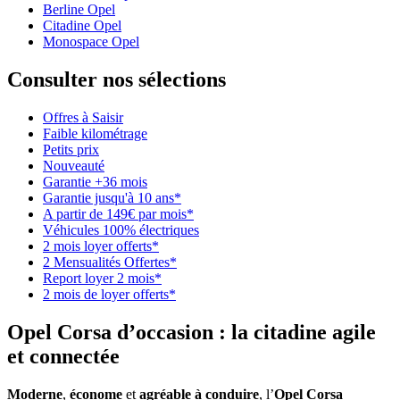
Berline Opel
Citadine Opel
Monospace Opel
Consulter nos sélections
Offres à Saisir
Faible kilométrage
Petits prix
Nouveauté
Garantie +36 mois
Garantie jusqu'à 10 ans*
A partir de 149€ par mois*
Véhicules 100% électriques
2 mois loyer offerts*
2 Mensualités Offertes*
Report loyer 2 mois*
2 mois de loyer offerts*
Opel Corsa d’occasion : la citadine agile
et connectée
Moderne
,
économe
et
agréable à conduire
, l’
Opel Corsa