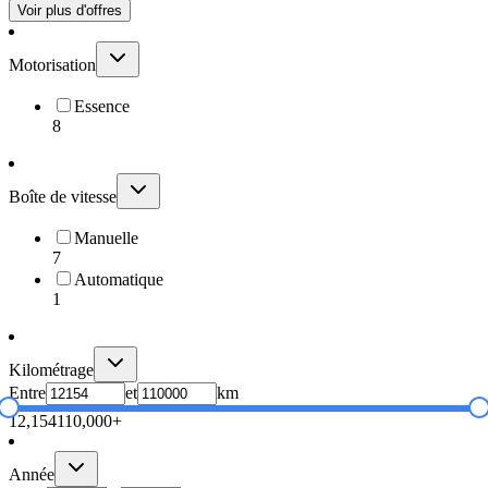
Voir plus d'offres
Motorisation
Essence
8
Boîte de vitesse
Manuelle
7
Automatique
1
Kilométrage
Entre
et
km
12,154
110,000+
Année