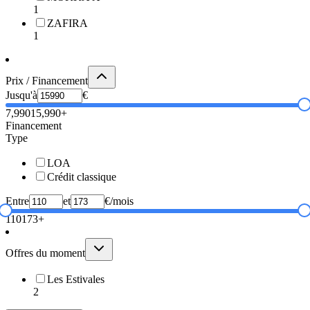
1
ZAFIRA
1
Prix / Financement
Jusqu'à
€
7,990
15,990+
Financement
Type
LOA
Crédit classique
Entre
et
€/mois
110
173+
Offres du moment
Les Estivales
2