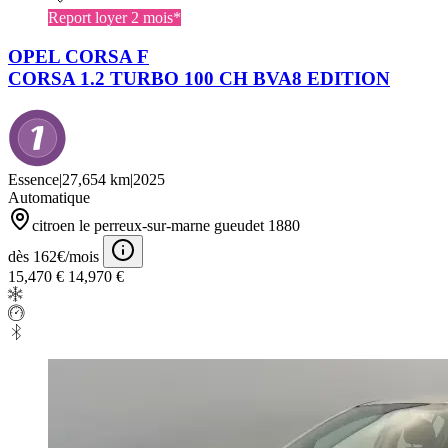
Report loyer 2 mois*
OPEL CORSA F
CORSA 1.2 TURBO 100 CH BVA8 EDITION
Essence
|
27,654 km
|
2025
Automatique
citroen le perreux-sur-marne gueudet 1880
dès 162€/mois
15,470 €
14,970 €