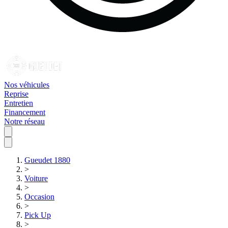
Nos véhicules
Reprise
Entretien
Financement
Notre réseau
Gueudet 1880
>
Voiture
>
Occasion
>
Pick Up
>