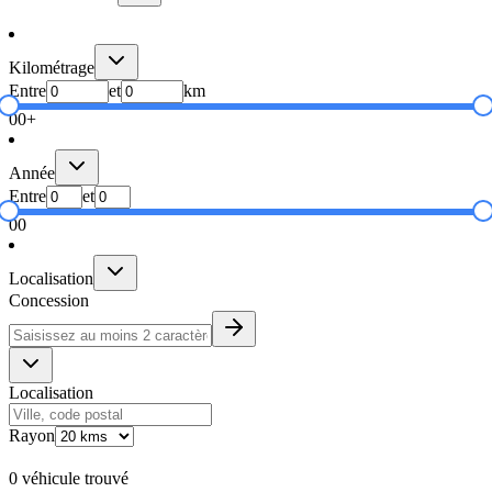
Kilométrage
Entre
et
km
0
0+
Année
Entre
et
0
0
Localisation
Concession
Localisation
Rayon
0 véhicule trouvé