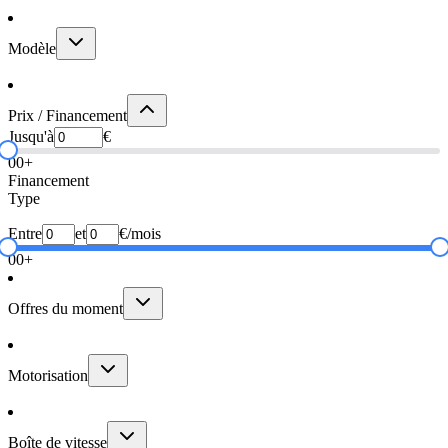
Modèle
Prix / Financement
Jusqu'à
€
0
0+
Financement
Type
Entre
et
€/mois
0
0+
Offres du moment
Motorisation
Boîte de vitesse