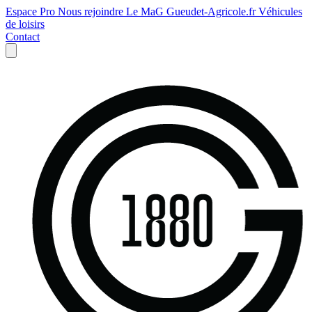
Espace Pro
Nous rejoindre
Le MaG
Gueudet-Agricole.fr
Véhicules
de loisirs
Contact