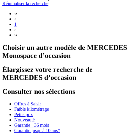
Réinitialiser la recherche
‹‹
‹
1
›
››
Choisir un autre modèle de MERCEDES
Monospace d’occasion
Élargissez votre recherche de
MERCEDES d’occasion
Consulter nos sélections
Offres à Saisir
Faible kilométrage
Petits prix
Nouveauté
Garantie +36 mois
Garantie jusqu'à 10 ans*