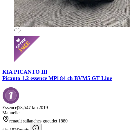
KIA PICANTO III
Picanto 1.2 essence MPi 84 ch BVM5 GT Line
Essence
|
58,547 km
|
2019
Manuelle
renault sallanches gueudet 1880
dès 153€/mois