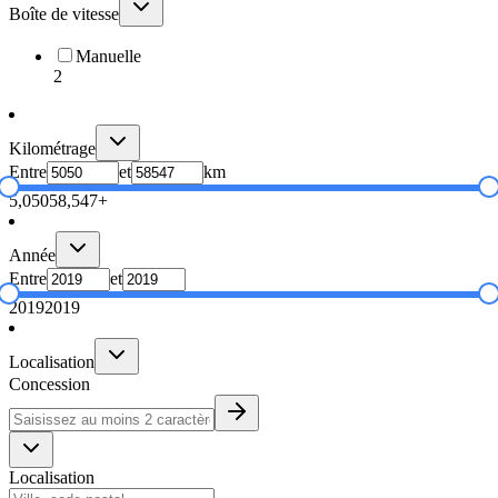
Boîte de vitesse
Manuelle
2
Kilométrage
Entre
et
km
5,050
58,547+
Année
Entre
et
2019
2019
Localisation
Concession
Localisation