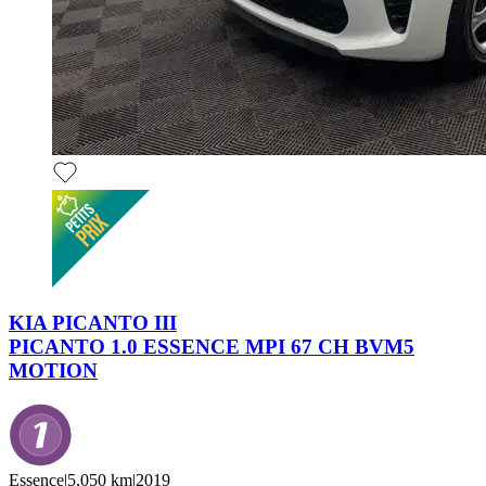
KIA PICANTO III
PICANTO 1.0 ESSENCE MPI 67 CH BVM5
MOTION
Essence
|
5,050 km
|
2019