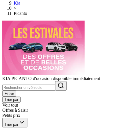
Kia
>
Picanto
KIA PICANTO d'occasion disponible immédiatement
Filtrer
Trier par
Voir tout
Offres à Saisir
Petits prix
Trier par