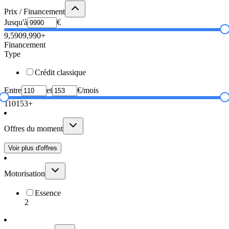
Prix / Financement
Jusqu'à
€
9,590
9,990+
Financement
Type
Crédit classique
Entre
et
€/mois
110
153+
Offres du moment
Voir plus d'offres
Motorisation
Essence
2