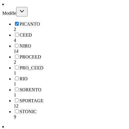
Modèle
PICANTO
2
CEED
4
NIRO
14
PROCEED
2
PRO_CEED
1
RIO
1
SORENTO
1
SPORTAGE
12
STONIC
9