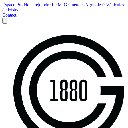
Espace Pro
Nous rejoindre
Le MaG
Gueudet-Agricole.fr
Véhicules
de loisirs
Contact