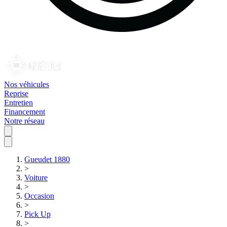
Nos véhicules
Reprise
Entretien
Financement
Notre réseau
Gueudet 1880
>
Voiture
>
Occasion
>
Pick Up
>