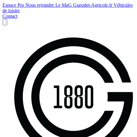
Espace Pro
Nous rejoindre
Le MaG
Gueudet-Agricole.fr
Véhicules
de loisirs
Contact