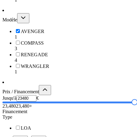
Modèle
AVENGER
1
COMPASS
3
RENEGADE
4
WRANGLER
1
Prix / Financement
Jusqu'à
€
23,480
23,480+
Financement
Type
LOA