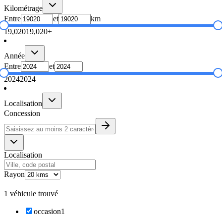
Kilométrage
Entre
et
km
19,020
19,020+
Année
Entre
et
2024
2024
Localisation
Concession
Localisation
Rayon
1 véhicule trouvé
occasion
1