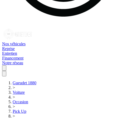
Nos véhicules
Reprise
Entretien
Financement
Notre réseau
Gueudet 1880
>
Voiture
>
Occasion
>
Pick Up
>