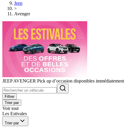
Jeep
>
Avenger
JEEP AVENGER Pick up d’occasion disponibles immédiatement
Filtrer
Trier par
Voir tout
Les Estivales
Trier par