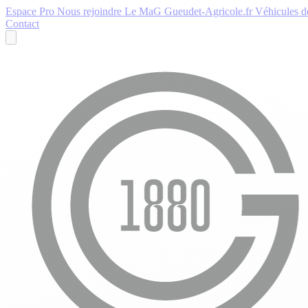
Espace Pro
Nous rejoindre
Le MaG
Gueudet-Agricole.fr
Véhicules de
Contact