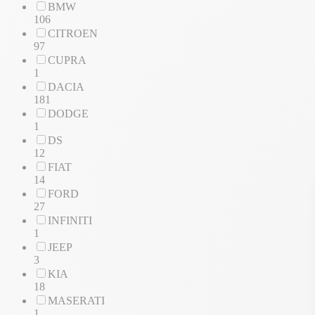
BMW
106
CITROEN
97
CUPRA
1
DACIA
181
DODGE
1
DS
12
FIAT
14
FORD
27
INFINITI
1
JEEP
3
KIA
18
MASERATI
1