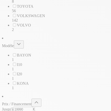
8
TOYOTA
56
VOLKSWAGEN
142
VOLVO
2
Modèle
BAYON
1
I10
1
I20
1
KONA
1
Prix / Financement
Jusqu'à
€