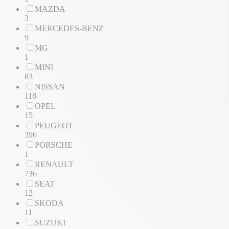
MAZDA
3
MERCEDES-BENZ
9
MG
1
MINI
83
NISSAN
118
OPEL
15
PEUGEOT
396
PORSCHE
1
RENAULT
736
SEAT
12
SKODA
11
SUZUKI