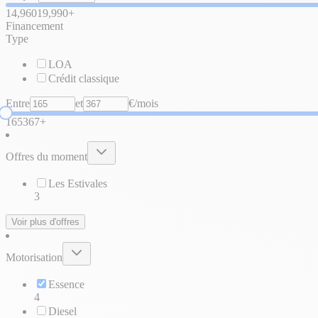
14,960
19,990+
Financement
Type
LOA
Crédit classique
Entre
et
€/mois
165
367+
Offres du moment
Les Estivales
3
Voir plus d'offres
Motorisation
Essence
4
Diesel