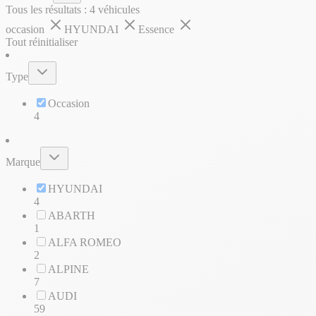
Tous les résultats :
4
véhicules
occasion
HYUNDAI
Essence
Tout réinitialiser
Type
Occasion
4
Marque
HYUNDAI
4
ABARTH
1
ALFA ROMEO
2
ALPINE
7
AUDI
59