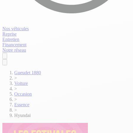
Nos véhicules
Reprise
Entretien
Financement
Notre réseau
Gueudet 1880
>
Voiture
>
Occasion
>
Essence
>
Hyundai