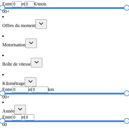
Entre
et
€/mois
0
0+
Offres du moment
Motorisation
Boîte de vitesse
Kilométrage
Entre
et
km
0
0+
Année
Entre
et
0
0