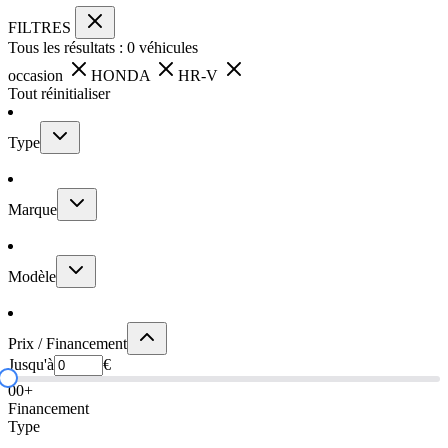
FILTRES
Tous les résultats :
0
véhicules
occasion
HONDA
HR-V
Tout réinitialiser
Type
Marque
Modèle
Prix / Financement
Jusqu'à
€
0
0+
Financement
Type