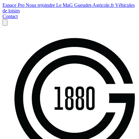
Espace Pro
Nous rejoindre
Le MaG
Gueudet-Agricole.fr
Véhicules
de loisirs
Contact