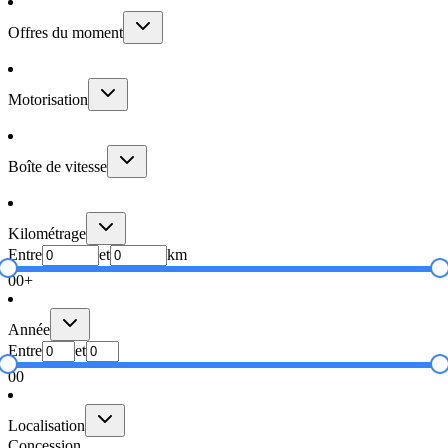
Offres du moment
Motorisation
Boîte de vitesse
Kilométrage
Entre
et
km
0
0+
Année
Entre
et
0
0
Localisation
Concession