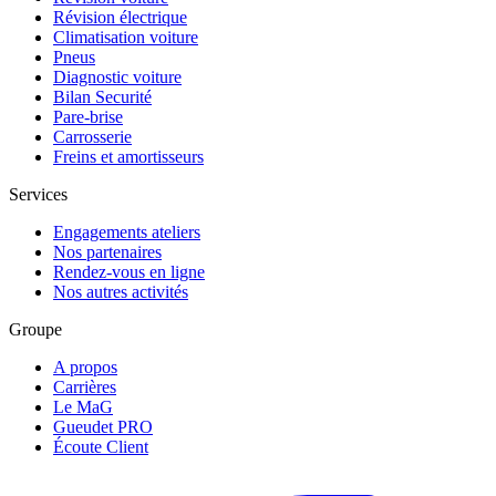
Révision électrique
Climatisation voiture
Pneus
Diagnostic voiture
Bilan Securité
Pare-brise
Carrosserie
Freins et amortisseurs
Services
Engagements ateliers
Nos partenaires
Rendez-vous en ligne
Nos autres activités
Groupe
A propos
Carrières
Le MaG
Gueudet PRO
Écoute Client