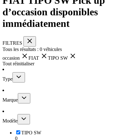
FIAT TIPO SW Pick up
d’occasion disponibles
immédiatement
FILTRES
Tous les résultats :
0
véhicules
occasion
FIAT
TIPO SW
Tout réinitialiser
Type
Marque
Modèle
TIPO SW
0