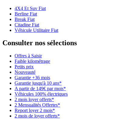
4X4 Et Suv Fiat
Berline Fiat
Break Fiat
Citadine Fiat
Véhicule Utilitaire Fiat
Consulter nos sélections
Offres à Saisir
Faible kilométrage
Petits prix
Nouveauté
Garantie +36 mois
Garantie jusqu'à 10 ans*
A partir de 149€ par mois*
Véhicules 100% électriques
2 mois loyer offerts*
2 Mensualités Offertes*
Report loyer 2 mois*
2 mois de loyer offerts*