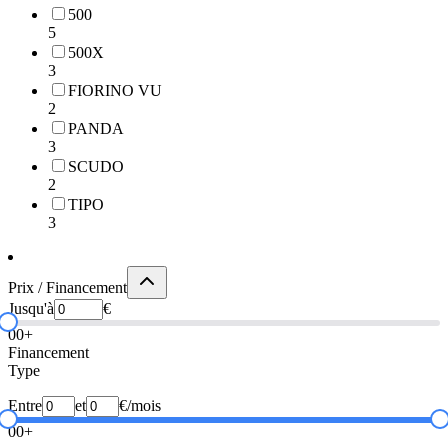
500
5
500X
3
FIORINO VU
2
PANDA
3
SCUDO
2
TIPO
3
Prix / Financement
Jusqu'à
€
0
0+
Financement
Type
Entre
et
€/mois
0
0+