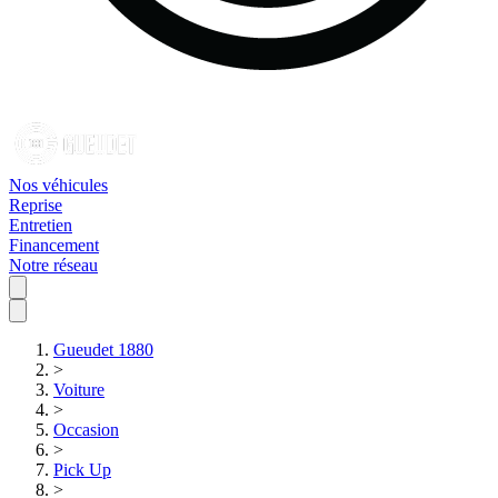
Nos véhicules
Reprise
Entretien
Financement
Notre réseau
Gueudet 1880
>
Voiture
>
Occasion
>
Pick Up
>