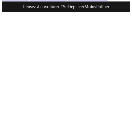
Pensez à covoiturer #SeDéplacerMoinsPolluer