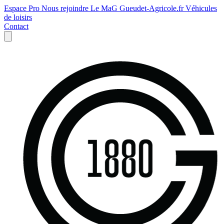
Espace Pro
Nous rejoindre
Le MaG
Gueudet-Agricole.fr
Véhicules
de loisirs
Contact