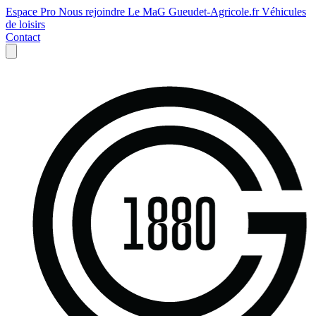
Espace Pro
Nous rejoindre
Le MaG
Gueudet-Agricole.fr
Véhicules
de loisirs
Contact