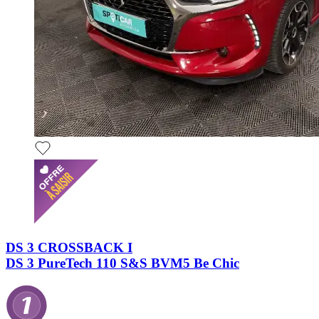
DS 3 CROSSBACK I
DS 3 PureTech 110 S&S BVM5 Be Chic