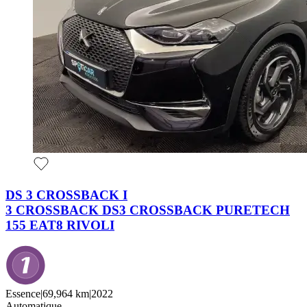
DS 3 CROSSBACK I
3 CROSSBACK DS3 CROSSBACK PURETECH
155 EAT8 RIVOLI
Essence
|
69,964 km
|
2022
Automatique