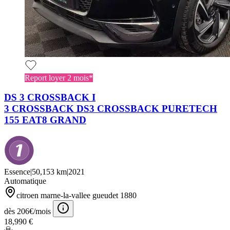
Report loyer 2 mois*
DS 3 CROSSBACK I
3 CROSSBACK DS3 CROSSBACK PURETECH
155 EAT8 GRAND
Essence
|
50,153 km
|
2021
Automatique
citroen marne-la-vallee gueudet 1880
dès 206€/mois
18,990 €