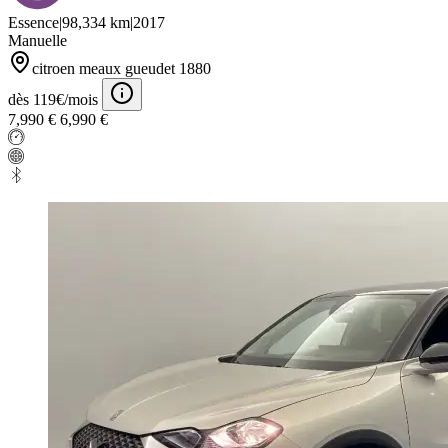
Essence
|
98,334 km
|
2017
Manuelle
citroen meaux gueudet 1880
dès 119€/mois
7,990 €
6,990 €