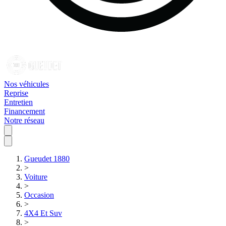
Nos véhicules
Reprise
Entretien
Financement
Notre réseau
Gueudet 1880
>
Voiture
>
Occasion
>
4X4 Et Suv
>