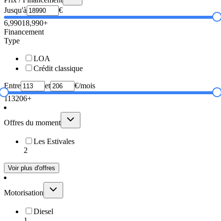
Jusqu'à
€
6,990
18,990+
Financement
Type
LOA
Crédit classique
Entre
et
€/mois
113
206+
Offres du moment
Les Estivales
2
Voir plus d'offres
Motorisation
Diesel
1