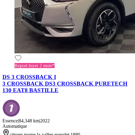
Report loyer 2 mois*
DS 3 CROSSBACK I
3 CROSSBACK DS3 CROSSBACK PURETECH
130 EAT8 BASTILLE
Essence
|
84,348 km
|
2022
Automatique
citroen marne-la-vallee gueudet 1880