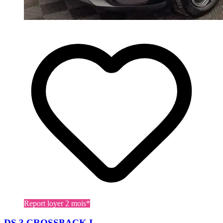
Report loyer 2 mois*
DS 3 CROSSBACK I