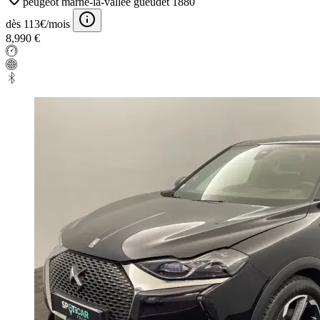
peugeot marne-la-vallee gueudet 1880
dès 113€/mois
8,990 €