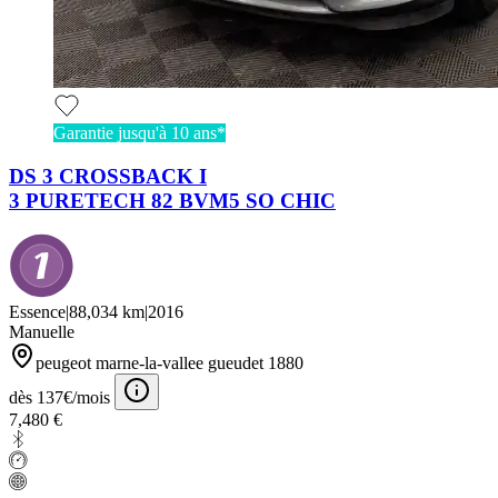
Garantie jusqu'à 10 ans*
DS 3 CROSSBACK I
3 PURETECH 82 BVM5 SO CHIC
Essence
|
88,034 km
|
2016
Manuelle
peugeot marne-la-vallee gueudet 1880
dès 137€/mois
7,480 €