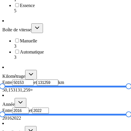
Essence
5
Boîte de vitesse
Manuelle
3
Automatique
3
Kilométrage
Entre
et
km
50,153
131,259+
Année
Entre
et
2016
2022