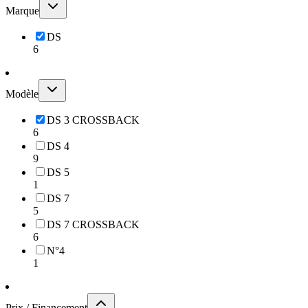
Marque
DS
6
Modèle
DS 3 CROSSBACK
6
DS 4
9
DS 5
1
DS 7
5
DS 7 CROSSBACK
6
N°4
1
Prix / Financement