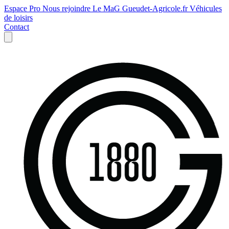
Espace Pro
Nous rejoindre
Le MaG
Gueudet-Agricole.fr
Véhicules
de loisirs
Contact