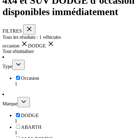
4x4 et SUV DODGE d’occasion
disponibles immédiatement
FILTRES
Tous les résultats :
1
véhicules
occasion
DODGE
Tout réinitialiser
Type
Occasion
1
Marque
DODGE
1
ABARTH
1