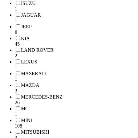
ISUZU
1
JAGUAR
1
JEEP
8
KIA
45
LAND ROVER
2
LEXUS
1
MASERATI
1
MAZDA
3
MERCEDES-BENZ
26
MG
1
MINI
108
MITSUBISHI
3