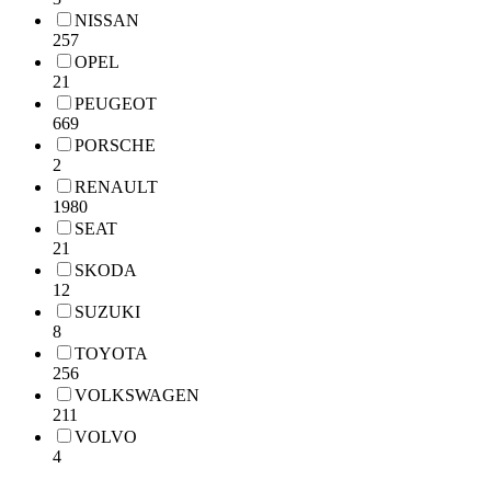
NISSAN
257
OPEL
21
PEUGEOT
669
PORSCHE
2
RENAULT
1980
SEAT
21
SKODA
12
SUZUKI
8
TOYOTA
256
VOLKSWAGEN
211
VOLVO
4