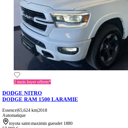
2 mois loyer offerts*
DODGE NITRO
DODGE RAM 1500 LARAMIE
Essence
|
65,624 km
|
2018
Automatique
toyota saint-maximin gueudet 1880