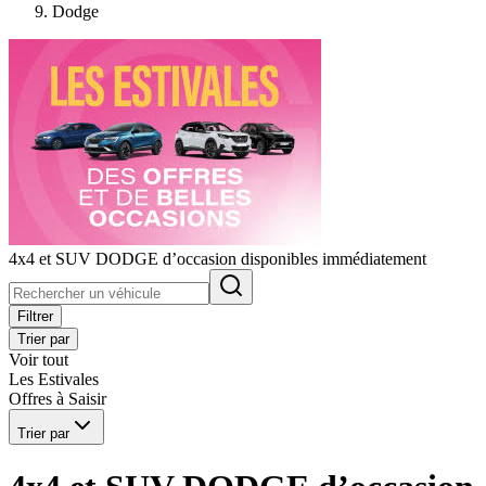
Dodge
4x4 et SUV DODGE d’occasion disponibles immédiatement
Filtrer
Trier par
Voir tout
Les Estivales
Offres à Saisir
Trier par