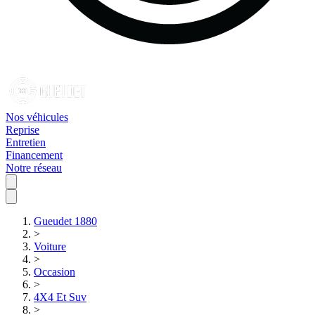
Nos véhicules
Reprise
Entretien
Financement
Notre réseau
Gueudet 1880
>
Voiture
>
Occasion
>
4X4 Et Suv
>