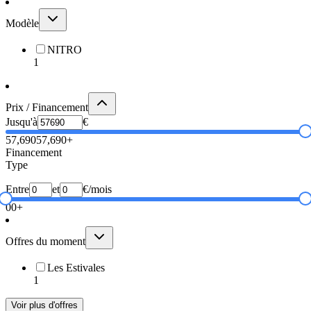
Modèle
NITRO
1
Prix / Financement
Jusqu'à
€
57,690
57,690+
Financement
Type
Entre
et
€/mois
0
0+
Offres du moment
Les Estivales
1
Voir plus d'offres