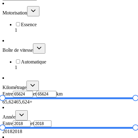
Motorisation
Essence
1
Boîte de vitesse
Automatique
1
Kilométrage
Entre
et
km
65,624
65,624+
Année
Entre
et
2018
2018