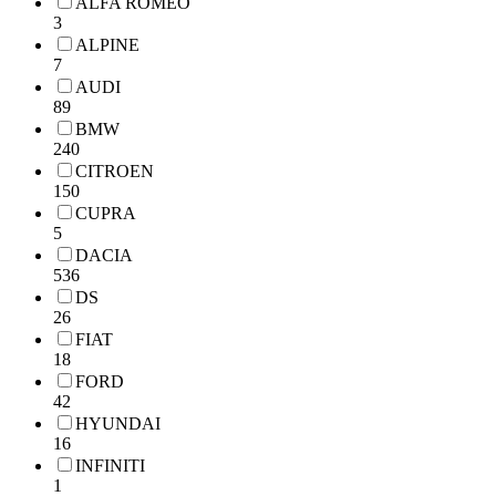
ALFA ROMEO
3
ALPINE
7
AUDI
89
BMW
240
CITROEN
150
CUPRA
5
DACIA
536
DS
26
FIAT
18
FORD
42
HYUNDAI
16
INFINITI
1