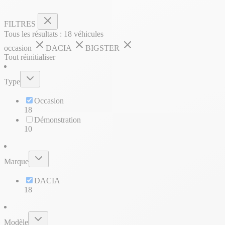
FILTRES
Tous les résultats :
18
véhicules
occasion
DACIA
BIGSTER
Tout réinitialiser
Type
Occasion
18
Démonstration
10
Marque
DACIA
18
Modèle