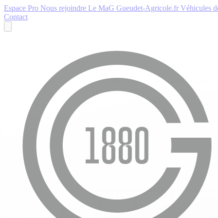
Espace Pro
Nous rejoindre
Le MaG
Gueudet-Agricole.fr
Véhicules de
Contact