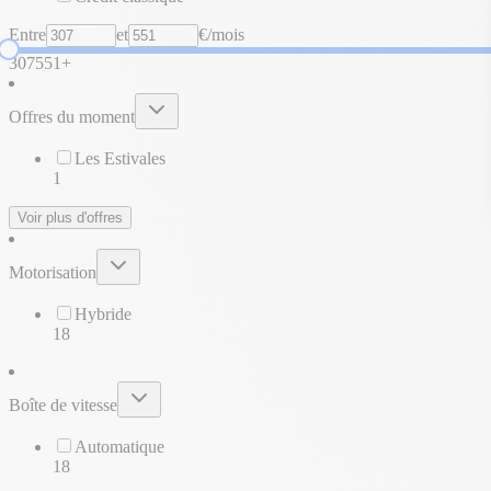
Entre
et
€/mois
307
551+
Offres du moment
Les Estivales
1
Voir plus d'offres
Motorisation
Hybride
18
Boîte de vitesse
Automatique
18