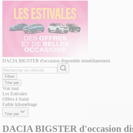
DACIA BIGSTER d'occasion disponible immédiatement
Filtrer
Trier par
Voir tout
Les Estivales
Offres à Saisir
Faible kilométrage
Trier par
DACIA BIGSTER d'occasion di