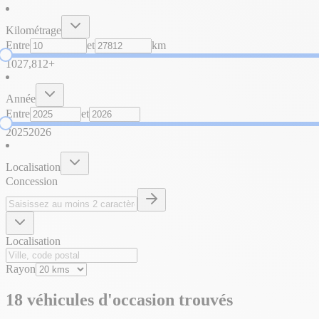
Kilométrage
Entre
et
km
10
27,812+
Année
Entre
et
2025
2026
Localisation
Concession
Localisation
Rayon
18 véhicules d'occasion trouvés