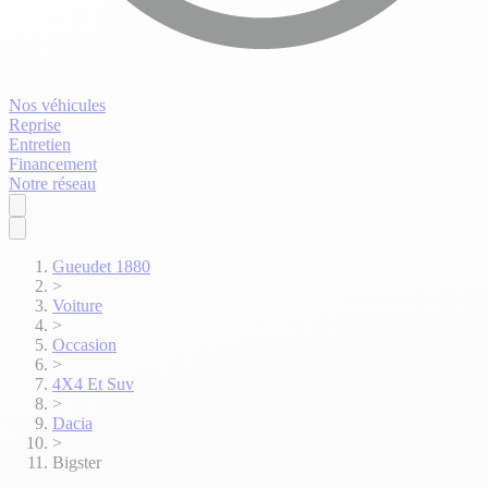
Nos véhicules
Reprise
Entretien
Financement
Notre réseau
Gueudet 1880
>
Voiture
>
Occasion
>
4X4 Et Suv
>
Dacia
>
Bigster