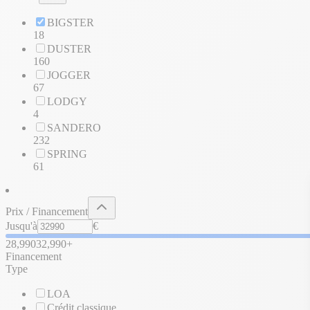
BIGSTER
18
DUSTER
160
JOGGER
67
LODGY
4
SANDERO
232
SPRING
61
Prix / Financement
Jusqu'à
€
28,990
32,990+
Financement
Type
LOA
Crédit classique