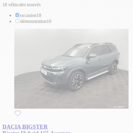
18 véhicules trouvés
occasion
18
démonstration
10
DACIA BIGSTER