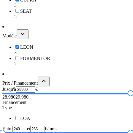
3
SEAT
5
Modèle
LEON
3
FORMENTOR
2
Prix / Financement
Jusqu'à
€
28,980
29,980+
Financement
Type
LOA
Entre
et
€/mois