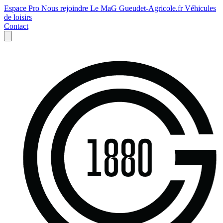
Espace Pro
Nous rejoindre
Le MaG
Gueudet-Agricole.fr
Véhicules
de loisirs
Contact