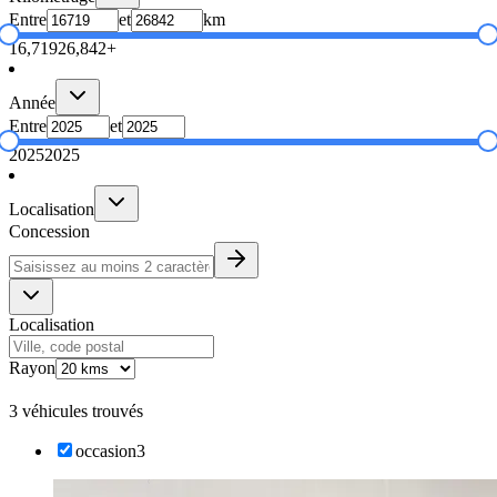
Entre
et
km
16,719
26,842+
Année
Entre
et
2025
2025
Localisation
Concession
Localisation
Rayon
3 véhicules trouvés
occasion
3