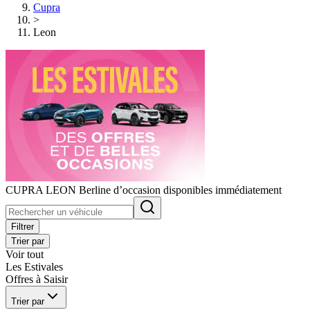
Cupra
>
Leon
CUPRA LEON Berline d’occasion disponibles immédiatement
Filtrer
Trier par
Voir tout
Les Estivales
Offres à Saisir
Trier par