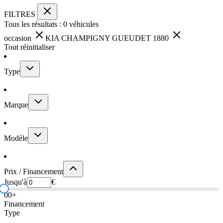
FILTRES
Tous les résultats :
0
véhicules
occasion
KIA CHAMPIGNY GUEUDET 1880
Tout réinitialiser
Type
Marque
Modèle
Prix / Financement
Jusqu'à
€
0
0+
Financement
Type