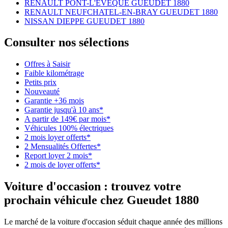
RENAULT PONT-L'EVEQUE GUEUDET 1880
RENAULT NEUFCHATEL-EN-BRAY GUEUDET 1880
NISSAN DIEPPE GUEUDET 1880
Consulter nos sélections
Offres à Saisir
Faible kilométrage
Petits prix
Nouveauté
Garantie +36 mois
Garantie jusqu'à 10 ans*
A partir de 149€ par mois*
Véhicules 100% électriques
2 mois loyer offerts*
2 Mensualités Offertes*
Report loyer 2 mois*
2 mois de loyer offerts*
Voiture d'occasion : trouvez votre
prochain véhicule chez Gueudet 1880
Le marché de la voiture d'occasion séduit chaque année des millions