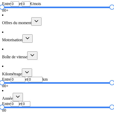
Entre
et
€/mois
0
0+
Offres du moment
Motorisation
Boîte de vitesse
Kilométrage
Entre
et
km
0
0+
Année
Entre
et
0
0