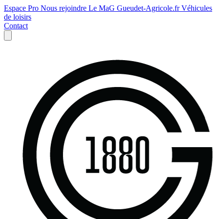
Espace Pro
Nous rejoindre
Le MaG
Gueudet-Agricole.fr
Véhicules
de loisirs
Contact