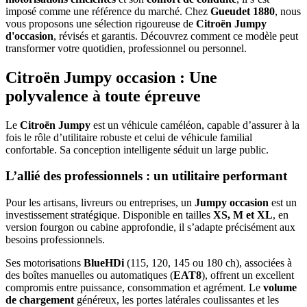
imposé comme une référence du marché. Chez
Gueudet 1880
, nous
vous proposons une sélection rigoureuse de
Citroën Jumpy
d'occasion
, révisés et garantis. Découvrez comment ce modèle peut
transformer votre quotidien, professionnel ou personnel.
Citroën Jumpy occasion : Une
polyvalence à toute épreuve
Le
Citroën Jumpy
est un véhicule caméléon, capable d’assurer à la
fois le rôle d’utilitaire robuste et celui de véhicule familial
confortable. Sa conception intelligente séduit un large public.
L’allié des professionnels : un utilitaire performant
Pour les artisans, livreurs ou entreprises, un
Jumpy occasion
est un
investissement stratégique. Disponible en tailles
XS, M et XL
, en
version fourgon ou cabine approfondie, il s’adapte précisément aux
besoins professionnels.
Ses motorisations
BlueHDi
(115, 120, 145 ou 180 ch), associées à
des boîtes manuelles ou automatiques (
EAT8
), offrent un excellent
compromis entre puissance, consommation et agrément. Le
volume
de chargement
généreux, les portes latérales coulissantes et les