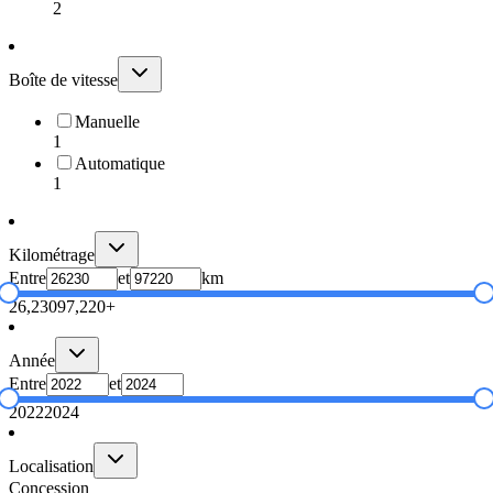
2
Boîte de vitesse
Manuelle
1
Automatique
1
Kilométrage
Entre
et
km
26,230
97,220+
Année
Entre
et
2022
2024
Localisation
Concession