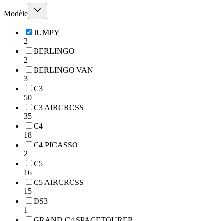
Modèle
JUMPY
2
BERLINGO
2
BERLINGO VAN
3
C3
50
C3 AIRCROSS
35
C4
18
C4 PICASSO
2
C5
16
C5 AIRCROSS
15
DS3
1
GRAND C4 SPACETOURER