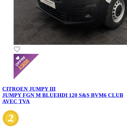
CITROEN JUMPY III
JUMPY FGN M BLUEHDI 120 S&S BVM6 CLUB
AVEC TVA