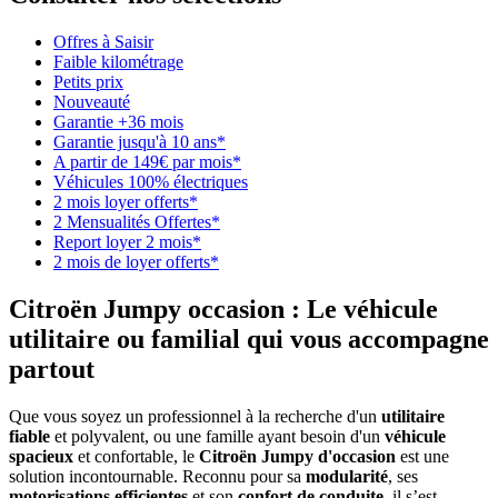
Offres à Saisir
Faible kilométrage
Petits prix
Nouveauté
Garantie +36 mois
Garantie jusqu'à 10 ans*
A partir de 149€ par mois*
Véhicules 100% électriques
2 mois loyer offerts*
2 Mensualités Offertes*
Report loyer 2 mois*
2 mois de loyer offerts*
Citroën Jumpy occasion : Le véhicule
utilitaire ou familial qui vous accompagne
partout
Que vous soyez un professionnel à la recherche d'un
utilitaire
fiable
et polyvalent, ou une famille ayant besoin d'un
véhicule
spacieux
et confortable, le
Citroën Jumpy d'occasion
est une
solution incontournable. Reconnu pour sa
modularité
, ses
motorisations efficientes
et son
confort de conduite
, il s’est