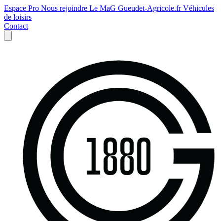
Espace Pro
Nous rejoindre
Le MaG
Gueudet-Agricole.fr
Véhicules
de loisirs
Contact