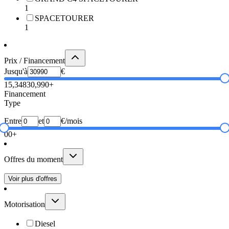
1
SPACETOURER
1
Prix / Financement
Jusqu'à
€
15,348
30,990+
Financement
Type
Entre
et
€/mois
0
0+
Offres du moment
Voir plus d'offres
Motorisation
Diesel