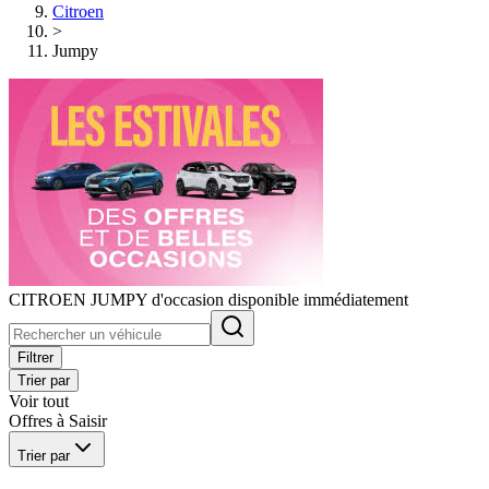
Citroen
>
Jumpy
CITROEN JUMPY d'occasion disponible immédiatement
Filtrer
Trier par
Voir tout
Offres à Saisir
Trier par