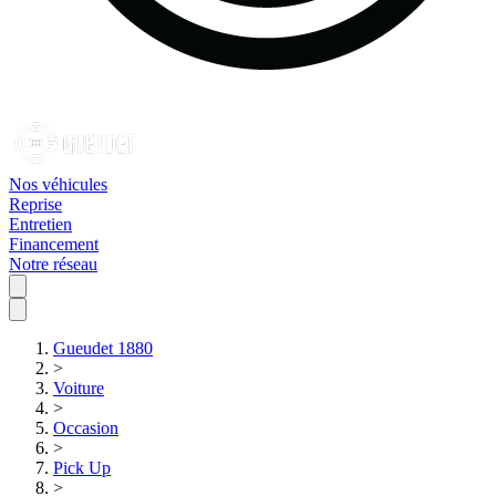
Nos véhicules
Reprise
Entretien
Financement
Notre réseau
Gueudet 1880
>
Voiture
>
Occasion
>
Pick Up
>